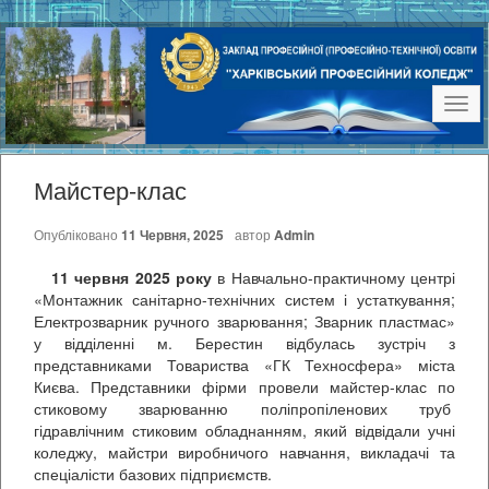
Наві
Майстер-клас
Опубліковано
11 Червня, 2025
автор
Admin
11 червня 2025 року
в Навчально-практичному центрі
«Монтажник санітарно-технічних систем і устаткування;
Електрозварник ручного зварювання; Зварник пластмас»
у відділенні м. Берестин відбулась зустріч з
представниками Товариства «ГК Техносфера» міста
Києва. Представники фірми провели майстер-клас по
стиковому зварюванню поліпропіленових труб
гідравлічним стиковим обладнанням, який відвідали учні
коледжу, майстри виробничого навчання, викладачі та
спеціалісти базових підприємств.