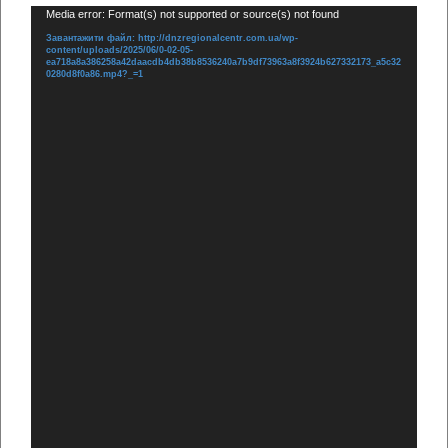
Відеопрогравач
Media error: Format(s) not supported or source(s) not found
Завантажити файл: http://dnzregionalcentr.com.ua/wp-
content/uploads/2025/06/0-02-05-
ea718a8a386258a42daacdb4db38b8536240a7b9df73963a8f3924b627332173_a5c32
0280d8f0a86.mp4?_=1