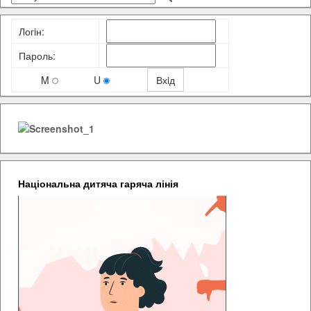
Логiн:
Пароль:
M
U
Національна дитяча гаряча лінія