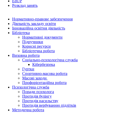
EdUР
Розклад занять
Нормативно-правове забезпечення
Діяльність закладу освіти
Інноваційна освітня діяльність
Бібліотека
Нормативні документи
Підручники
Корисні ресурси
Бібліотечна робота
Виховна робота
Соціально-психологічна служба
Кібербезпека
Гуртки
Спортивно-масова робота
Масові заходи
Профорієнтаційна робота
Психологічна служба
Поради психолога
Протидія булінгу
Протидія насильству
Протидія вербуванню підлітків
Методична робота