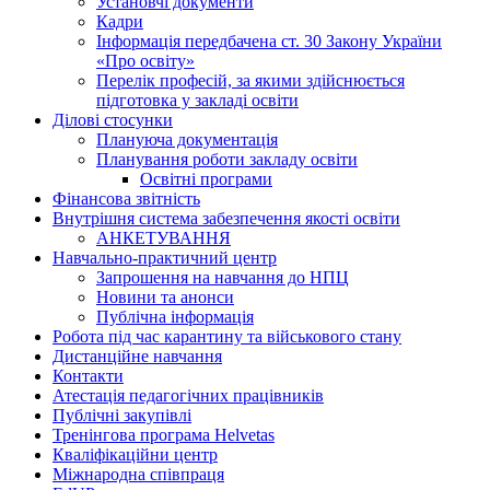
Установчі документи
Кадри
Інформація передбачена ст. 30 Закону України
«Про освіту»
Перелік професій, за якими здійснюється
підготовка у закладі освіти
Ділові стосунки
Плануюча документація
Планування роботи закладу освіти
Освітні програми
Фінансова звітність
Внутрішня система забезпечення якості освіти
АНКЕТУВАННЯ
Навчально-практичний центр
Запрошення на навчання до НПЦ
Новини та анонси
Публічна інформація
Робота під час карантину та військового стану
Дистанційне навчання
Контакти
Атестація педагогічних працівників
Публічні закупівлі
Тренінгова програма Helvetas
Кваліфікаційни центр
Міжнародна співпраця