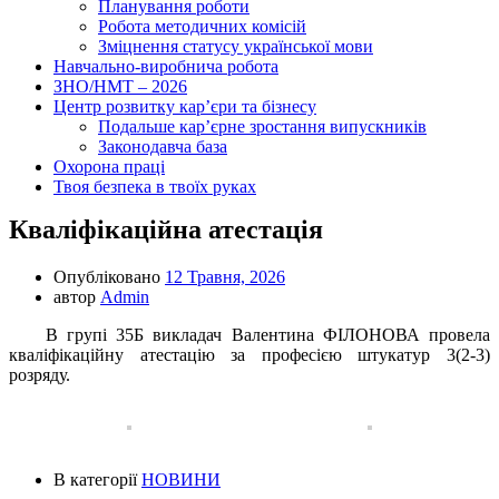
Планування роботи
Робота методичних комісій
Зміцнення статусу української мови
Навчально-виробнича робота
ЗНО/НМТ – 2026
Центр розвитку кар’єри та бізнесу
Подальше кар’єрне зростання випускників
Законодавча база
Охорона праці
Твоя безпека в твоїх руках
Кваліфікаційна атестація
Опубліковано
12 Травня, 2026
автор
Admin
В групі 35Б викладач Валентина ФІЛОНОВА провела
кваліфікаційну атестацію за професією штукатур 3(2-3)
розряду.
В категорії
НОВИНИ