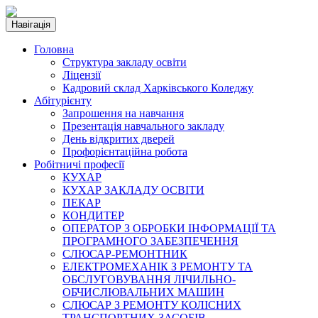
Навігація
Головна
Структура закладу освіти
Ліцензії
Кадровий склад Харківського Коледжу
Абітурієнту
Запрошення на навчання
Презентація навчального закладу
День відкритих дверей
Профорієнтаційна робота
Робітничі професії
КУХАР
КУХАР ЗАКЛАДУ ОСВІТИ
ПЕКАР
КОНДИТЕР
ОПЕРАТОР З ОБРОБКИ ІНФОРМАЦІЇ ТА
ПРОГРАМНОГО ЗАБЕЗПЕЧЕННЯ
СЛЮСАР-РЕМОНТНИК
ЕЛЕКТРОМЕХАНІК З РЕМОНТУ ТА
ОБСЛУГОВУВАННЯ ЛІЧИЛЬНО-
ОБЧИСЛЮВАЛЬНИХ МАШИН
СЛЮСАР З РЕМОНТУ КОЛІСНИХ
ТРАНСПОРТНИХ ЗАСОБІВ