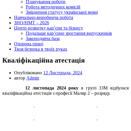
Планування роботи
Робота методичних комісій
Зміцнення статусу української мови
Навчально-виробнича робота
ЗНО/НМТ – 2026
Центр розвитку кар’єри та бізнесу
Подальше кар’єрне зростання випускників
Законодавча база
Охорона праці
Твоя безпека в твоїх руках
Кваліфікаційна атестація
Опубліковано
12 Листопада, 2024
автор
Admin
12 листопада 2024 року
в групі 33М відбулася
кваліфікаційна атестація з професії Маляр 2 – розряду.