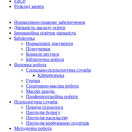
EdUР
Розклад занять
Нормативно-правове забезпечення
Діяльність закладу освіти
Інноваційна освітня діяльність
Бібліотека
Нормативні документи
Підручники
Корисні ресурси
Бібліотечна робота
Виховна робота
Соціально-психологічна служба
Кібербезпека
Гуртки
Спортивно-масова робота
Масові заходи
Профорієнтаційна робота
Психологічна служба
Поради психолога
Протидія булінгу
Протидія насильству
Протидія вербуванню підлітків
Методична робота