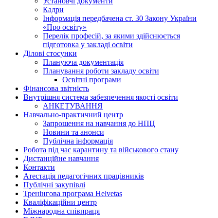
Установчі документи
Кадри
Інформація передбачена ст. 30 Закону України
«Про освіту»
Перелік професій, за якими здійснюється
підготовка у закладі освіти
Ділові стосунки
Плануюча документація
Планування роботи закладу освіти
Освітні програми
Фінансова звітність
Внутрішня система забезпечення якості освіти
АНКЕТУВАННЯ
Навчально-практичний центр
Запрошення на навчання до НПЦ
Новини та анонси
Публічна інформація
Робота під час карантину та військового стану
Дистанційне навчання
Контакти
Атестація педагогічних працівників
Публічні закупівлі
Тренінгова програма Helvetas
Кваліфікаційни центр
Міжнародна співпраця