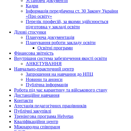
Установчі документи
Кадри
Інформація передбачена ст. 30 Закону України
«Про освіту»
Перелік професій, за якими здійснюється
підготовка у закладі освіти
Ділові стосунки
Плануюча документація
Планування роботи закладу освіти
Освітні програми
Фінансова звітність
Внутрішня система забезпечення якості освіти
АНКЕТУВАННЯ
Навчально-практичний центр
Запрошення на навчання до НПЦ
Новини та анонси
Публічна інформація
Робота під час карантину та військового стану
Дистанційне навчання
Контакти
Атестація педагогічних працівників
Публічні закупівлі
Тренінгова програма Helvetas
Кваліфікаційни центр
Міжнародна співпраця