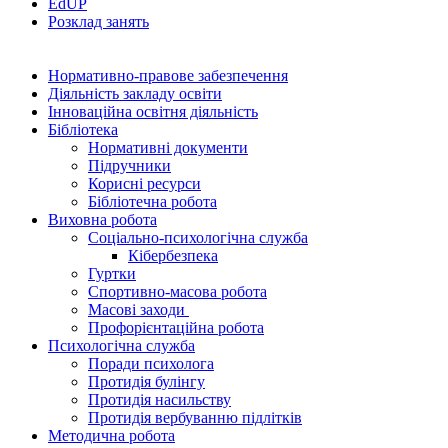
EdUР
Розклад занять
Нормативно-правове забезпечення
Діяльність закладу освіти
Інноваційна освітня діяльність
Бібліотека
Нормативні документи
Підручники
Корисні ресурси
Бібліотечна робота
Виховна робота
Соціально-психологічна служба
Кібербезпека
Гуртки
Спортивно-масова робота
Масові заходи
Профорієнтаційна робота
Психологічна служба
Поради психолога
Протидія булінгу
Протидія насильству
Протидія вербуванню підлітків
Методична робота