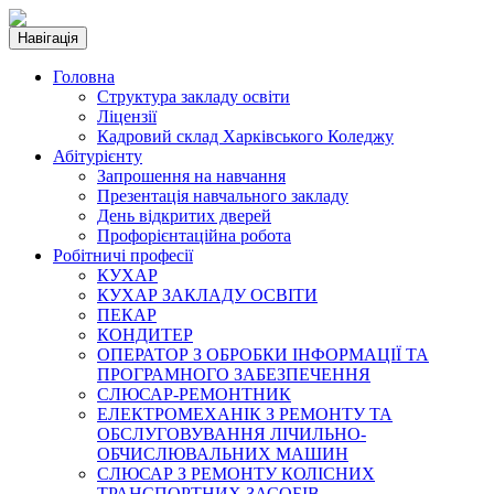
Навігація
Головна
Структура закладу освіти
Ліцензії
Кадровий склад Харківського Коледжу
Абітурієнту
Запрошення на навчання
Презентація навчального закладу
День відкритих дверей
Профорієнтаційна робота
Робітничі професії
КУХАР
КУХАР ЗАКЛАДУ ОСВІТИ
ПЕКАР
КОНДИТЕР
ОПЕРАТОР З ОБРОБКИ ІНФОРМАЦІЇ ТА
ПРОГРАМНОГО ЗАБЕЗПЕЧЕННЯ
СЛЮСАР-РЕМОНТНИК
ЕЛЕКТРОМЕХАНІК З РЕМОНТУ ТА
ОБСЛУГОВУВАННЯ ЛІЧИЛЬНО-
ОБЧИСЛЮВАЛЬНИХ МАШИН
СЛЮСАР З РЕМОНТУ КОЛІСНИХ
ТРАНСПОРТНИХ ЗАСОБІВ