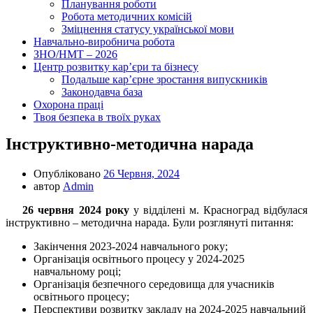
Планування роботи
Робота методичних комісій
Зміцнення статусу української мови
Навчально-виробнича робота
ЗНО/НМТ – 2026
Центр розвитку кар’єри та бізнесу
Подальше кар’єрне зростання випускників
Законодавча база
Охорона праці
Твоя безпека в твоїх руках
Інструктивно-методична нарада
Опубліковано
26 Червня, 2024
автор
Admin
26 червня 2024 року
у відділені м. Красноград відбулася
інструктивно – методична нарада. Були розглянуті питання:
Закінчення 2023-2024 навчального року;
Організація освітнього процесу у 2024-2025
навчальному році;
Організація безпечного середовища для учасників
освітнього процесу;
Перспективи розвитку закладу на 2024-2025 навчальний