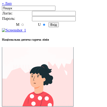
« Лип
Логiн:
Пароль:
M
U
Національна дитяча гаряча лінія