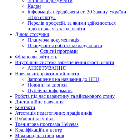
Установчі документи
Кадри
Інформація передбачена ст. 30 Закону України
«Про освіту»
Перелік професій, за якими здійснюється
підготовка у закладі освіти
Ділові стосунки
Плануюча документація
Планування роботи закладу освіти
Освітні програми
Фінансова звітність
Внутрішня система забезпечення якості освіти
АНКЕТУВАННЯ
Навчально-практичний центр
Запрошення на навчання до НПЦ
Новини та анонси
Публічна інформація
Робота під час карантину та військового стану
Дистанційне навчання
Контакти
Атестація педагогічних працівників
Публічні закупівлі
Тренінгова програма Helvetas
Кваліфікаційни центр
Міжнародна співпраця