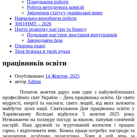
Планування роботи
Робота методичних комісій
Зміцнення статусу української мови
Навчально-виробнича робота
ЗНО/НМТ – 2026
Центр розвитку кар’єри та бізнесу
Подальше кар’єрне зростання випускників
Законодавча база
Охорона праці
Твоя безпека в твоїх руках
працівників освіти
Опубліковано
14 Жовтня, 2025
автор
Admin
Початок жовтня дарує нам одне з найулюбленіших
професійних свят України – День працівника освіти. Це свято
мудрості, енергії та наснаги, свято людей, від яких залежить
майбутнє цілої нації. Святкування Дня працівника освіти у
Харківському Коледжі відбулося 5 жовтня 2025 року.
Незважаючи на похмуру погоду за вікном, панував сонячний
настрій. Наш дружній та згуртований колектив і працює
гарно, і відпочивати вміє. Кожна праця потребує нагороди та
заохочення, особливо педагогічна. Тому в цей день за