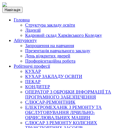
Навігація
Головна
Структура закладу освіти
Ліцензії
Кадровий склад Харківського Коледжу
Абітурієнту
Запрошення на навчання
Презентація навчального закладу
День відкритих дверей
Профорієнтаційна робота
Робітничі професії
КУХАР
КУХАР ЗАКЛАДУ ОСВІТИ
ПЕКАР
КОНДИТЕР
ОПЕРАТОР З ОБРОБКИ ІНФОРМАЦІЇ ТА
ПРОГРАМНОГО ЗАБЕЗПЕЧЕННЯ
СЛЮСАР-РЕМОНТНИК
ЕЛЕКТРОМЕХАНІК З РЕМОНТУ ТА
ОБСЛУГОВУВАННЯ ЛІЧИЛЬНО-
ОБЧИСЛЮВАЛЬНИХ МАШИН
СЛЮСАР З РЕМОНТУ КОЛІСНИХ
ТРАНСПОРТНИХ ЗАСОБІВ