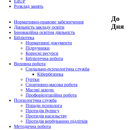
EdUР
Розклад занять
До
Нормативно-правове забезпечення
Дня
Діяльність закладу освіти
Інноваційна освітня діяльність
Бібліотека
Нормативні документи
Підручники
Корисні ресурси
Бібліотечна робота
Виховна робота
Соціально-психологічна служба
Кібербезпека
Гуртки
Спортивно-масова робота
Масові заходи
Профорієнтаційна робота
Психологічна служба
Поради психолога
Протидія булінгу
Протидія насильству
Протидія вербуванню підлітків
Методична робота