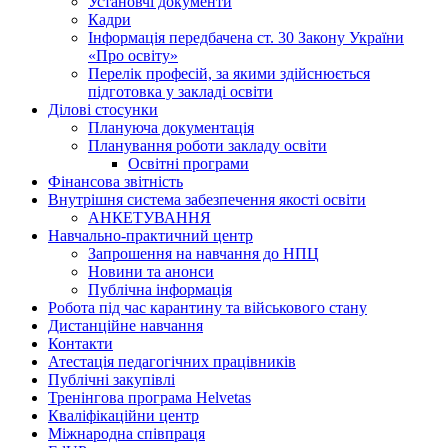
Установчі документи
Кадри
Інформація передбачена ст. 30 Закону України
«Про освіту»
Перелік професій, за якими здійснюється
підготовка у закладі освіти
Ділові стосунки
Плануюча документація
Планування роботи закладу освіти
Освітні програми
Фінансова звітність
Внутрішня система забезпечення якості освіти
АНКЕТУВАННЯ
Навчально-практичний центр
Запрошення на навчання до НПЦ
Новини та анонси
Публічна інформація
Робота під час карантину та військового стану
Дистанційне навчання
Контакти
Атестація педагогічних працівників
Публічні закупівлі
Тренінгова програма Helvetas
Кваліфікаційни центр
Міжнародна співпраця