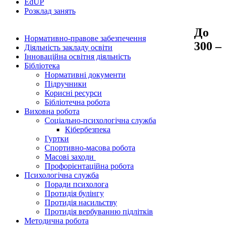
EdUР
Розклад занять
До
Нормативно-правове забезпечення
300 –
Діяльність закладу освіти
Інноваційна освітня діяльність
Бібліотека
Нормативні документи
Підручники
Корисні ресурси
Бібліотечна робота
Виховна робота
Соціально-психологічна служба
Кібербезпека
Гуртки
Спортивно-масова робота
Масові заходи
Профорієнтаційна робота
Психологічна служба
Поради психолога
Протидія булінгу
Протидія насильству
Протидія вербуванню підлітків
Методична робота