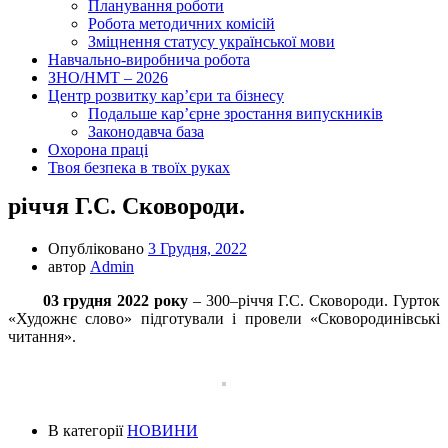
Планування роботи
Робота методичних комісій
Зміцнення статусу української мови
Навчально-виробнича робота
ЗНО/НМТ – 2026
Центр розвитку кар’єри та бізнесу
Подальше кар’єрне зростання випускників
Законодавча база
Охорона праці
Твоя безпека в твоїх руках
річчя Г.С. Сковороди.
Опубліковано
3 Грудня, 2022
автор
Admin
03 грудня 2022 року
– 300–річчя Г.С. Сковороди. Гурток
«Художнє слово» підготували і провели «Сковородинівські
читання».
В категорії
НОВИНИ