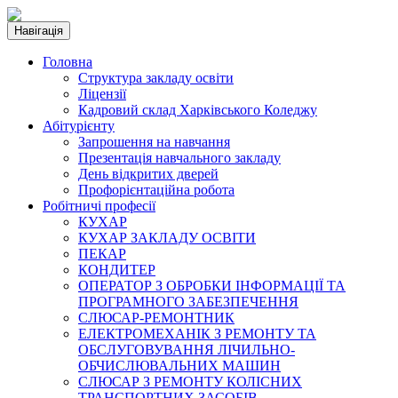
Навігація
Головна
Структура закладу освіти
Ліцензії
Кадровий склад Харківського Коледжу
Абітурієнту
Запрошення на навчання
Презентація навчального закладу
День відкритих дверей
Профорієнтаційна робота
Робітничі професії
КУХАР
КУХАР ЗАКЛАДУ ОСВІТИ
ПЕКАР
КОНДИТЕР
ОПЕРАТОР З ОБРОБКИ ІНФОРМАЦІЇ ТА
ПРОГРАМНОГО ЗАБЕЗПЕЧЕННЯ
СЛЮСАР-РЕМОНТНИК
ЕЛЕКТРОМЕХАНІК З РЕМОНТУ ТА
ОБСЛУГОВУВАННЯ ЛІЧИЛЬНО-
ОБЧИСЛЮВАЛЬНИХ МАШИН
СЛЮСАР З РЕМОНТУ КОЛІСНИХ
ТРАНСПОРТНИХ ЗАСОБІВ