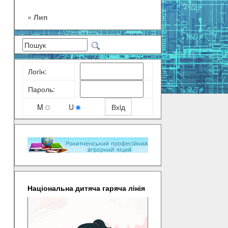
« Лип
Логiн:
Пароль:
M
U
Національна дитяча гаряча лінія