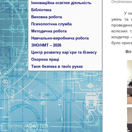
Опублікова
Інноваційна освітня діяльність
Бібліотека
У пері
Виховна робота
умінь та 
Психологічна служба
проведено
колісних 
Методична робота
кондитер 
Навчально-виробнича робота
було присв
ЗНО/НМТ – 2026
Вітаємо
Центр розвитку кар’єри та бізнесу
Охорона праці
Твоя безпека в твоїх руках