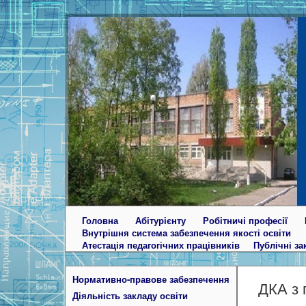
Головна
Абітурієнту
Робітничі професії
Внутрішня система забезпечення якості освіти
Атестація педагогічних працівників
Публічні за
Нормативно-правове забезпечення
ДКА з 
Діяльність закладу освіти