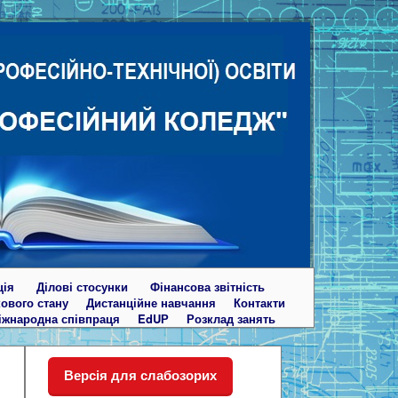
ція
Ділові стосунки
Фінансова звітність
кового стану
Дистанційне навчання
Контакти
іжнародна співпраця
EdUР
Розклад занять
Версія для слабозорих