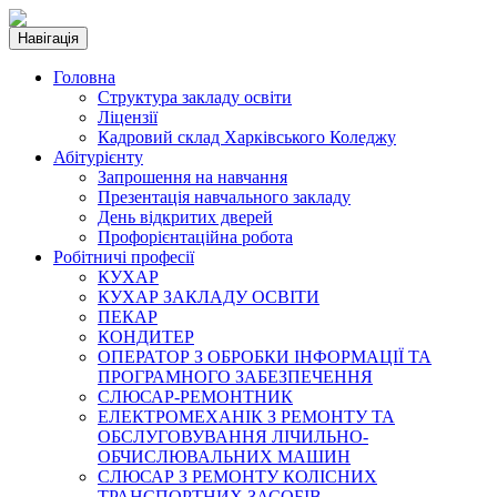
Навігація
Головна
Структура закладу освіти
Ліцензії
Кадровий склад Харківського Коледжу
Абітурієнту
Запрошення на навчання
Презентація навчального закладу
День відкритих дверей
Профорієнтаційна робота
Робітничі професії
КУХАР
КУХАР ЗАКЛАДУ ОСВІТИ
ПЕКАР
КОНДИТЕР
ОПЕРАТОР З ОБРОБКИ ІНФОРМАЦІЇ ТА
ПРОГРАМНОГО ЗАБЕЗПЕЧЕННЯ
СЛЮСАР-РЕМОНТНИК
ЕЛЕКТРОМЕХАНІК З РЕМОНТУ ТА
ОБСЛУГОВУВАННЯ ЛІЧИЛЬНО-
ОБЧИСЛЮВАЛЬНИХ МАШИН
СЛЮСАР З РЕМОНТУ КОЛІСНИХ
ТРАНСПОРТНИХ ЗАСОБІВ