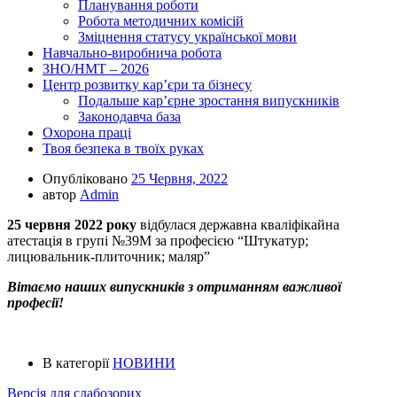
Планування роботи
Робота методичних комісій
Зміцнення статусу української мови
Навчально-виробнича робота
ЗНО/НМТ – 2026
Центр розвитку кар’єри та бізнесу
Подальше кар’єрне зростання випускників
Законодавча база
Охорона праці
Твоя безпека в твоїх руках
Опубліковано
25 Червня, 2022
автор
Admin
25 червня 2022 року
відбулася державна кваліфікайна
атестація в групі №39М за професією “Штукатур;
лицювальник-плиточник; маляр”
Вітаємо наших випускників з отриманням важливої
професії!
В категорії
НОВИНИ
Версія для слабозорих