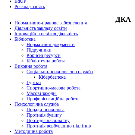
EdUР
Розклад занять
ДКА
Нормативно-правове забезпечення
Діяльність закладу освіти
Інноваційна освітня діяльність
Бібліотека
Нормативні документи
Підручники
Корисні ресурси
Бібліотечна робота
Виховна робота
Соціально-психологічна служба
Кібербезпека
Гуртки
Спортивно-масова робота
Масові заходи
Профорієнтаційна робота
Психологічна служба
Поради психолога
Протидія булінгу
Протидія насильству
Протидія вербуванню підлітків
Методична робота