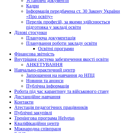
Установчі документи
Кадри
Інформація передбачена ст. 30 Закону України
«Про освіту»
Перелік професій, за якими здійснюється
підготовка у закладі освіти
Ділові стосунки
Плануюча документація
Планування роботи закладу освіти
Освітні програми
Фінансова звітність
Внутрішня система забезпечення якості освіти
АНКЕТУВАННЯ
Навчально-практичний центр
Запрошення на навчання до НПЦ
Новини та анонси
Публічна інформація
Робота під час карантину та військового стану
Дистанційне навчання
Контакти
Атестація педагогічних працівників
Публічні закупівлі
Тренінгова програма Helvetas
Кваліфікаційни центр
Міжнародна співпраця