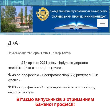
Наві
ДКА
Опубліковано
24 Червня, 2021
автор
Admin
24 червня 2021 року
відбулася держана
кваліфікаційна атестація в групах:
№ 48 за професією «Електрогазозварник; рихтувальник
кузовів»
№ 68 за професією «Оператор комп’ютерного набору;
касир (в банку)»
Вітаємо випускників з отриманням
бажаної професії!