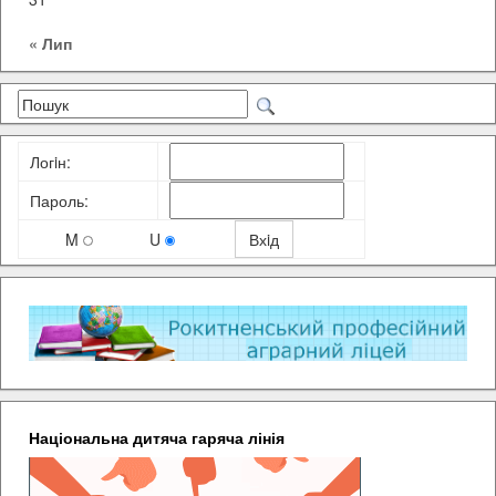
« Лип
Логiн:
Пароль:
M
U
Національна дитяча гаряча лінія