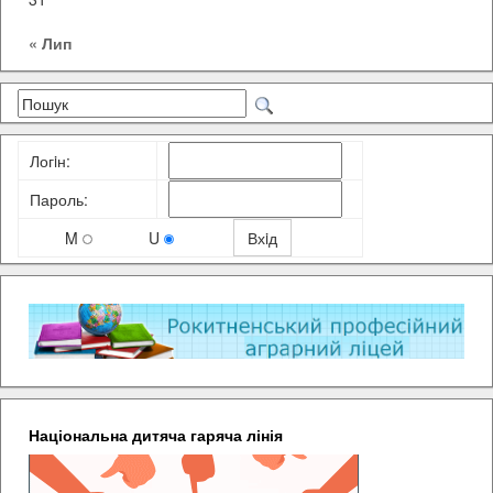
« Лип
Логiн:
Пароль:
M
U
Національна дитяча гаряча лінія