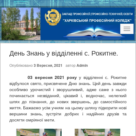
Наві
День Знань у відділенні с. Рокитне.
Опубліковано
3 Вересня, 2021
автор
Admin
03 вересня 2021 року
у відділенні с. Рокитне
відбулося свято, присвячене Дню знань. Цей день завжди
особливо урочистий і зворушливий, адже саме з нього
починається незвіданий, цікавий і, водночас, нелегкий
шлях до пізнання, до нових звершень, до самостійного
життя. Бажаємо усім учням на цьому шляху підкорити нові
вершини знань, зустріти добрих і надійних друзів та
досягти омріяної мети.