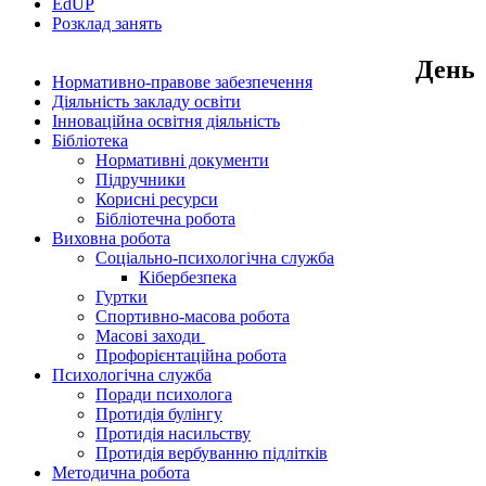
EdUР
Розклад занять
День
Нормативно-правове забезпечення
Діяльність закладу освіти
Інноваційна освітня діяльність
Бібліотека
Нормативні документи
Підручники
Корисні ресурси
Бібліотечна робота
Виховна робота
Соціально-психологічна служба
Кібербезпека
Гуртки
Спортивно-масова робота
Масові заходи
Профорієнтаційна робота
Психологічна служба
Поради психолога
Протидія булінгу
Протидія насильству
Протидія вербуванню підлітків
Методична робота