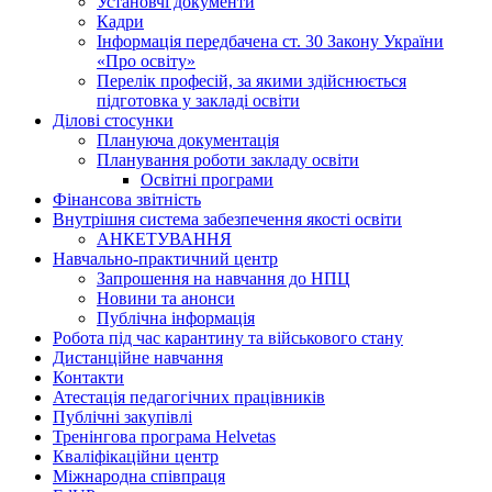
Установчі документи
Кадри
Інформація передбачена ст. 30 Закону України
«Про освіту»
Перелік професій, за якими здійснюється
підготовка у закладі освіти
Ділові стосунки
Плануюча документація
Планування роботи закладу освіти
Освітні програми
Фінансова звітність
Внутрішня система забезпечення якості освіти
АНКЕТУВАННЯ
Навчально-практичний центр
Запрошення на навчання до НПЦ
Новини та анонси
Публічна інформація
Робота під час карантину та військового стану
Дистанційне навчання
Контакти
Атестація педагогічних працівників
Публічні закупівлі
Тренінгова програма Helvetas
Кваліфікаційни центр
Міжнародна співпраця