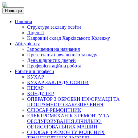
Навігація
Головна
Структура закладу освіти
Ліцензії
Кадровий склад Харківського Коледжу
Абітурієнту
Запрошення на навчання
Презентація навчального закладу
День відкритих дверей
Профорієнтаційна робота
Робітничі професії
КУХАР
КУХАР ЗАКЛАДУ ОСВІТИ
ПЕКАР
КОНДИТЕР
ОПЕРАТОР З ОБРОБКИ ІНФОРМАЦІЇ ТА
ПРОГРАМНОГО ЗАБЕЗПЕЧЕННЯ
СЛЮСАР-РЕМОНТНИК
ЕЛЕКТРОМЕХАНІК З РЕМОНТУ ТА
ОБСЛУГОВУВАННЯ ЛІЧИЛЬНО-
ОБЧИСЛЮВАЛЬНИХ МАШИН
СЛЮСАР З РЕМОНТУ КОЛІСНИХ
ТРАНСПОРТНИХ ЗАСОБІВ