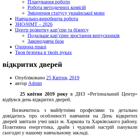
Планування роботи
Робота методичних комісій
Зміцнення статусу української мови
Навчально-виробнича робота
ЗНО/НМТ – 2026
Центр розвитку кар’єри та бізнесу
Подальше кар’єрне зростання випускників
Законодавча база
Охорона праці
Твоя безпека в твоїх руках
відкритих дверей
Опубліковано
25 Квітня, 2019
автор
Admin
25 квітня 2019 року
в ДНЗ «Регіональний Центр»
відбувся день відкритих дверей.
Визначитись з майбутніми професіями та детально
довідатись про особливості навчання на День відкритих
дверей завітали учні шкіл м. Харкова та Харківського району.
Позитивна енергетика, драйв і чудовий настрій панували
сьогодні у нашому навчальному закладі.