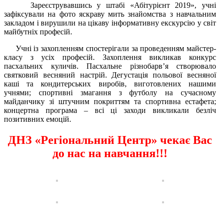
Зареєструвавшись у штабі «Абітурієнт 2019», учні
зафіксували на фото яскраву мить знайомства з навчальним
закладом і вирушили на цікаву інформативну екскурсію у світ
майбутніх професій.
Учні із захопленням спостерігали за проведенням майстер-
класу з усіх професій. Захоплення викликав конкурс
пасхальних куличів. Пасхальне різнобарв’я створювало
святковий весняний настрій. Дегустація польової весняної
каші та кондитерських виробів, виготовлених нашими
учнями; спортивні змагання з футболу на сучасному
майданчику зі штучним покриттям та спортивна естафета;
концертна програма – всі ці заходи викликали безліч
позитивних емоцій.
ДНЗ «Регіональний Центр» чекає Вас
до нас на навчання!!!