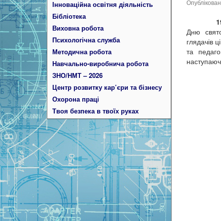
Опублікова
Інноваційна освітня діяльність
Бібліотека
19 гру
Виховна робота
Дню свят
Психологічна служба
глядачів ц
та педаго
Методична робота
наступаюч
Навчально-виробнича робота
ЗНО/НМТ – 2026
Центр розвитку кар’єри та бізнесу
Охорона праці
Твоя безпека в твоїх руках