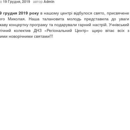
но
19 Грудня, 2019
автор
Admin
дня 2019 року
в нашому центрі відбулося свято, присвячене
ого Миколая. Наша талановита молодь представила до уваги
ікаву концертну програму та подарували гарний настрій. Учнівський
гічний колектив ДНЗ «Регіональний Центр» щиро вітає всіх з
ими новорічними святами!!!