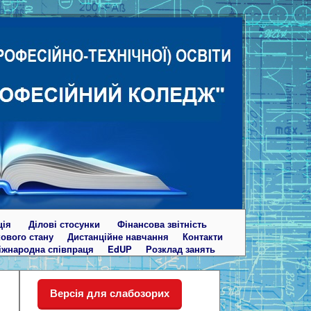
ція
Ділові стосунки
Фінансова звітність
кового стану
Дистанційне навчання
Контакти
іжнародна співпраця
EdUР
Розклад занять
Версія для слабозорих