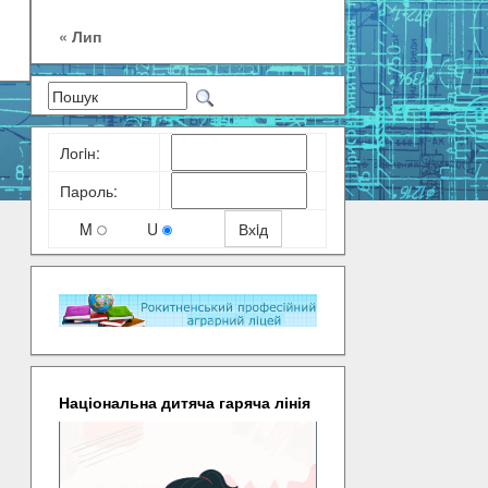
« Лип
Логiн:
Пароль:
M
U
Національна дитяча гаряча лінія