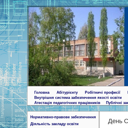
Головна
Абітурієнту
Робітничі професії
Внутрішня система забезпечення якості освіти
Атестація педагогічних працівників
Публічні за
Нормативно-правове забезпечення
День С
Діяльність закладу освіти