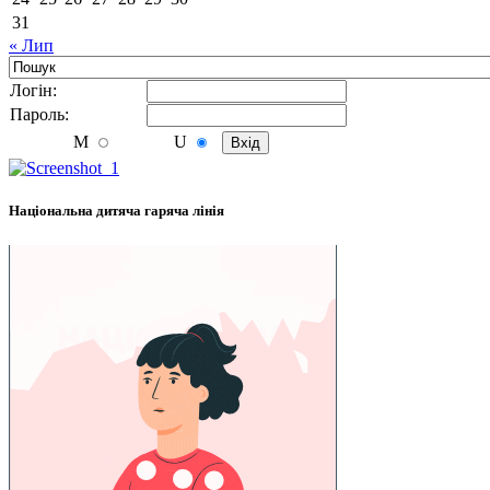
31
« Лип
Логiн:
Пароль:
M
U
Національна дитяча гаряча лінія