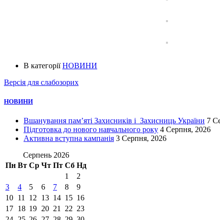
В категорії
НОВИНИ
Версія для слабозорих
НОВИНИ
Вшанування пам’яті Захисників і Захисниць України
7 С
Підготовка до нового навчального року
4 Серпня, 2026
Активна вступна кампанія
3 Серпня, 2026
Серпень 2026
Пн
Вт
Ср
Чт
Пт
Сб
Нд
1
2
3
4
5
6
7
8
9
10
11
12
13
14
15
16
17
18
19
20
21
22
23
24
25
26
27
28
29
30