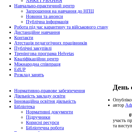
АНКЕТУВАННЯ
Навчально-практичний центр
Запрошення на навчання до НПЦ
Новини та анонси
Публічна інформація
Робота під час карантину та військового стану
Дистанційне навчання
Контакти
Атестація педагогічних працівників
Публічні закупівлі
Тренінгова програма Helvetas
Кваліфікаційни центр
Міжнародна співпраця
EdUР
Розклад занять
День 
Нормативно-правове забезпечення
Діяльність закладу освіти
Опублік
Інноваційна освітня діяльність
автор
Ad
Бібліотека
Нормативні документи
07 вер
Підручники
участь п
Корисні ресурси
та виступ
Бібліотечна робота