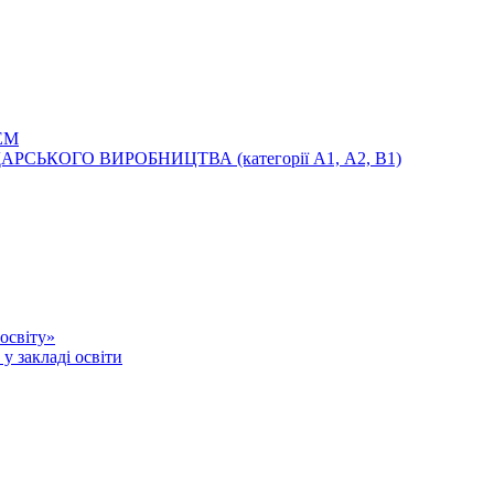
ЕМ
ЬКОГО ВИРОБНИЦТВА (категорії А1, А2, В1)
освіту»
у закладі освіти