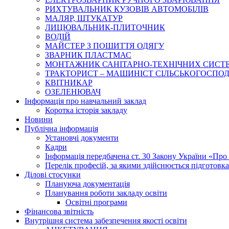
РИХТУВАЛЬНИК КУЗОВІВ АВТОМОБІЛІВ
МАЛЯР, ШТУКАТУР
ЛИЦЮВАЛЬНИК-ПЛИТОЧНИК
ВОДІЙ
МАЙСТЕР З ПОШИТТЯ ОДЯГУ
ЗВАРНИК ПЛАСТМАС
МОНТАЖНИК САНІТАРНО-ТЕХНІЧНИХ СИСТ
ТРАКТОРИСТ – МАШИНІСТ СІЛЬСЬКОГОСПОДАРС
КВІТНИКАР
ОЗЕЛЕНЮВАЧ
Інформація про навчальний заклад
Коротка історія закладу
Новини
Публічна інформація
Установчі документи
Кадри
Інформація передбачена ст. 30 Закону України «Про 
Перелік професій, за якими здійснюється підготовка 
Ділові стосунки
Плануюча документація
Планування роботи закладу освіти
Освітні програми
Фінансова звітність
Внутрішня система забезпечення якості освіти