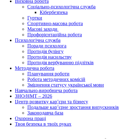
Виховна робота
Соціально-психологічна служба
Кібербезпека
Гуртки
Спортивно-масова робота
Масові заходи
Профорієнтаційна робота
Психологічна служба
Поради психолога
Протидія булінгу
Протидія насильству
Протидія вербуванню підлітків
Методична робота
Планування роботи
Робота методичних комісій
Зміцнення статусу української мови
Навчально-виробнича робота
ЗНО/НМТ – 2026
Центр розвитку кар’єри та бізнесу
Подальше кар’єрне зростання випускників
Законодавча база
Охорона праці
Твоя безпека в твоїх руках