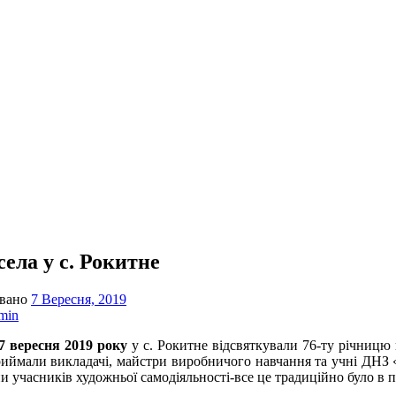
села у с. Рокитне
овано
7 Вересня, 2019
min
есня 2019 року
у с. Рокитне відсвяткували 76-ту річницю
риймали викладачі, майстри виробничого навчання та учні ДНЗ 
и учасників художньої самодіяльності-все це традиційно було в 