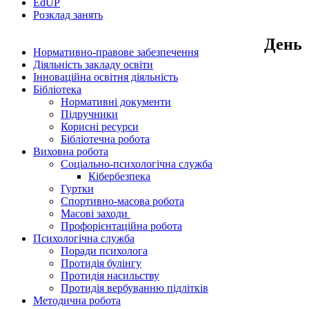
EdUР
Розклад занять
День
Нормативно-правове забезпечення
Діяльність закладу освіти
Інноваційна освітня діяльність
Бібліотека
Нормативні документи
Підручники
Корисні ресурси
Бібліотечна робота
Виховна робота
Соціально-психологічна служба
Кібербезпека
Гуртки
Спортивно-масова робота
Масові заходи
Профорієнтаційна робота
Психологічна служба
Поради психолога
Протидія булінгу
Протидія насильству
Протидія вербуванню підлітків
Методична робота