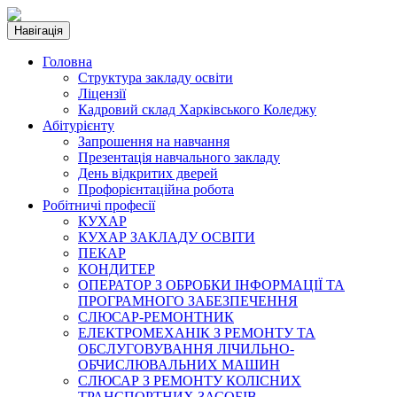
Навігація
Головна
Структура закладу освіти
Ліцензії
Кадровий склад Харківського Коледжу
Абітурієнту
Запрошення на навчання
Презентація навчального закладу
День відкритих дверей
Профорієнтаційна робота
Робітничі професії
КУХАР
КУХАР ЗАКЛАДУ ОСВІТИ
ПЕКАР
КОНДИТЕР
ОПЕРАТОР З ОБРОБКИ ІНФОРМАЦІЇ ТА
ПРОГРАМНОГО ЗАБЕЗПЕЧЕННЯ
СЛЮСАР-РЕМОНТНИК
ЕЛЕКТРОМЕХАНІК З РЕМОНТУ ТА
ОБСЛУГОВУВАННЯ ЛІЧИЛЬНО-
ОБЧИСЛЮВАЛЬНИХ МАШИН
СЛЮСАР З РЕМОНТУ КОЛІСНИХ
ТРАНСПОРТНИХ ЗАСОБІВ