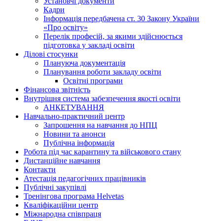
Установчі документи
Кадри
Інформація передбачена ст. 30 Закону України
«Про освіту»
Перелік професій, за якими здійснюється
підготовка у закладі освіти
Ділові стосунки
Плануюча документація
Планування роботи закладу освіти
Освітні програми
Фінансова звітність
Внутрішня система забезпечення якості освіти
АНКЕТУВАННЯ
Навчально-практичний центр
Запрошення на навчання до НПЦ
Новини та анонси
Публічна інформація
Робота під час карантину та військового стану
Дистанційне навчання
Контакти
Атестація педагогічних працівників
Публічні закупівлі
Тренінгова програма Helvetas
Кваліфікаційни центр
Міжнародна співпраця