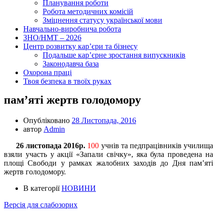
Планування роботи
Робота методичних комісій
Зміцнення статусу української мови
Навчально-виробнича робота
ЗНО/НМТ – 2026
Центр розвитку кар’єри та бізнесу
Подальше кар’єрне зростання випускників
Законодавча база
Охорона праці
Твоя безпека в твоїх руках
пам’яті жертв голодомору
Опубліковано
28 Листопада, 2016
автор
Admin
26 листопада 2016р.
100
учнів та педпрацівників училища
взяли участь у акції «Запали свічку», яка була проведена на
площі Свободи у рамках жалобних заходів до Дня пам’яті
жертв голодомору.
В категорії
НОВИНИ
Версія для слабозорих