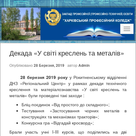
Наві
Декада «У світі креслень та металів»
Опубліковано
28 Березня, 2019
автор
Admin
28 березня 2019 року
у Рокитненському відділенні
ДНЗ «Регіональний Центр» у рамках декади технічного
креслення та матеріалознавства «У світі креслень та
металів» були проведені такі заходи :
Бліц-поєдинок «Від простого до складного»;
Тестування «Застосування чорних металів в
конструкціях та механізмах тракторів»;
Конкурсна гра «Відгадай кросворд»;
Брали участь учні I-III курсів, що поділились на дві