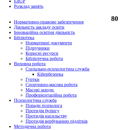
EdUР
Розклад занять
80
Нормативно-правове забезпечення
Діяльність закладу освіти
Інноваційна освітня діяльність
Бібліотека
Нормативні документи
Підручники
Корисні ресурси
Бібліотечна робота
Виховна робота
Соціально-психологічна служба
Кібербезпека
Гуртки
Спортивно-масова робота
Масові заходи
Профорієнтаційна робота
Психологічна служба
Поради психолога
Протидія булінгу
Протидія насильству
Протидія вербуванню підлітків
Методична робота