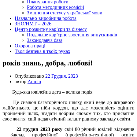
Планування роботи
Робота методичних комісій
Зміцнення статусу української мови
Навчально-виробнича робота
ЗНО/НМТ – 2026
Центр розвитку кар’єри та бізнесу
Подальше кар’єрне зростання випускників
Законодавча база
Охорона праці
Твоя безпека в твоїх руках
років знань, добра, любові!
Опубліковано
22 Грудня, 2023
автор
Admin
Будь-яка ювілейна дата – велика подія.
Це символ багаторічного шляху, який веде до яскравого
майбутнього, це ніби кордон, що дає можливість оцінити
пройдений шлях, згадати добрим словом тих, хто присвятив
своє життя, свій педагогічний талант рідному закладу освіти.
22 грудня 2023 року
свій 80-річний ювілей відзначив
Заклад професійної (професійно-технічної) освіти