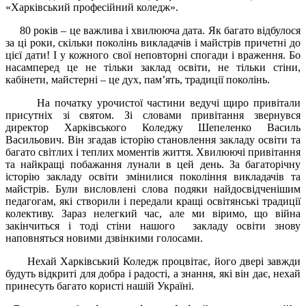
«Харківський професійний коледж».
80 років – це важлива і хвилююча дата. Як багато відбулося
за ці роки, скільки поколінь викладачів і майстрів причетні до
цієї дати! І у кожного свої неповторні спогади і враження. Бо
насамперед це не тільки заклад освіти, не тільки стіни,
кабінети, майстерні – це дух, пам’ять, традиції поколінь.
На початку урочистої частини ведучі щиро привітали
присутніх зі святом. Зі словами привітання звернувся
директор Харківського Коледжу Шепеленко Василь
Васильович. Він згадав історію становлення закладу освіти та
багато світлих і теплих моментів життя. Хвилюючі привітання
та найкращі побажання лунали в цей день. За багаторічну
історію закладу освіти змінилися покоління викладачів та
майстрів. Були висловлені слова подяки найдосвідченішим
педагогам, які створили і передали кращі освітянські традиції
колективу. Зараз нелегкий час, але ми віримо, що війна
закінчиться і тоді стіни нашого закладу освіти знову
наповняться новими дзвінкими голосами.
Нехай Харківський Коледж процвітає, його двері завжди
будуть відкриті для добра і радості, а знання, які він дає, нехай
принесуть багато користі нашій Україні.