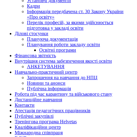
Установчі документи
Кадри
Інформація передбачена ст. 30 Закону України
«Про освіту»
Перелік професій, за якими здійснюється
підготовка у закладі освіти
Ділові стосунки
Плануюча документація
Планування роботи закладу освіти
Освітні програми
Фінансова звітність
Внутрішня система забезпечення якості освіти
АНКЕТУВАННЯ
Навчально-практичний центр
Запрошення на навчання до НПЦ
Новини та анонси
Публічна інформація
Робота під час карантину та військового стану
Дистанційне навчання
Контакти
Атестація педагогічних працівників
Публічні закупівлі
Тренінгова програма Helvetas
Кваліфікаційни центр
Міжнародна співпраця