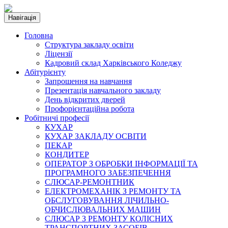
Навігація
Головна
Структура закладу освіти
Ліцензії
Кадровий склад Харківського Коледжу
Абітурієнту
Запрошення на навчання
Презентація навчального закладу
День відкритих дверей
Профорієнтаційна робота
Робітничі професії
КУХАР
КУХАР ЗАКЛАДУ ОСВІТИ
ПЕКАР
КОНДИТЕР
ОПЕРАТОР З ОБРОБКИ ІНФОРМАЦІЇ ТА
ПРОГРАМНОГО ЗАБЕЗПЕЧЕННЯ
СЛЮСАР-РЕМОНТНИК
ЕЛЕКТРОМЕХАНІК З РЕМОНТУ ТА
ОБСЛУГОВУВАННЯ ЛІЧИЛЬНО-
ОБЧИСЛЮВАЛЬНИХ МАШИН
СЛЮСАР З РЕМОНТУ КОЛІСНИХ
ТРАНСПОРТНИХ ЗАСОБІВ