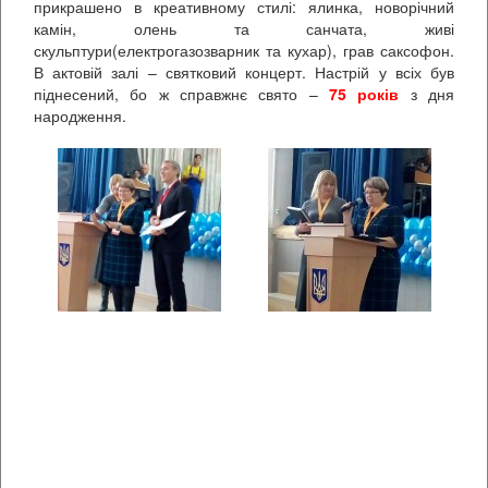
прикрашено в креативному стилі: ялинка, новорічний
камін, олень та санчата, живі
скульптури(електрогазозварник та кухар), грав саксофон.
В актовій залі – святковий концерт. Настрій у всіх був
піднесений, бо ж справжнє свято –
75 років
з дня
народження.