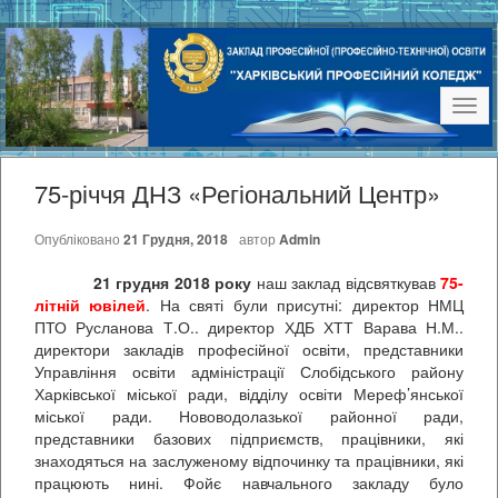
Наві
75-річчя ДНЗ «Регіональний Центр»
Опубліковано
21 Грудня, 2018
автор
Admin
21 грудня 2018 року
наш заклад відсвяткував
75-
літній ювілей
. На святі були присутні: директор НМЦ
ПТО Русланова Т.О.. директор ХДБ ХТТ Варава Н.М..
директори закладів професійної освіти, представники
Управління освіти адміністрації Слобідського району
Харківської міської ради, відділу освіти Мереф’янської
міської ради. Нововодолазької районної ради,
представники базових підприємств, працівники, які
знаходяться на заслуженому відпочинку та працівники, які
працюють нині. Фойє навчального закладу було