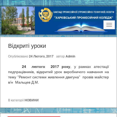
Наві
Відкриті уроки
Опубліковано
24 Лютого, 2017
автор
Admin
24 лютого 2017 року
, у рамках атестації
педпрацівників, відкритий урок виробничого навчання на
тему ”Ремонт системи живлення двигуна” провів майстер
в/н Мальцев Д.М.
В категорії
НОВИНИ