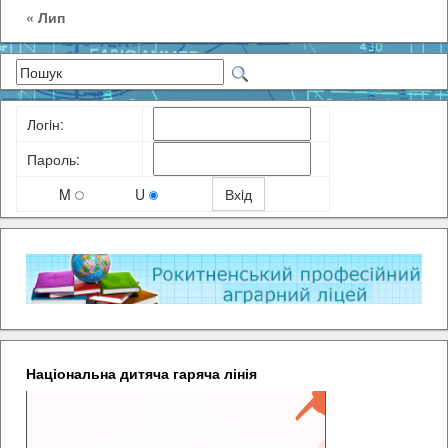
« Лип
Логiн:
Пароль:
M
U
Національна дитяча гаряча лінія