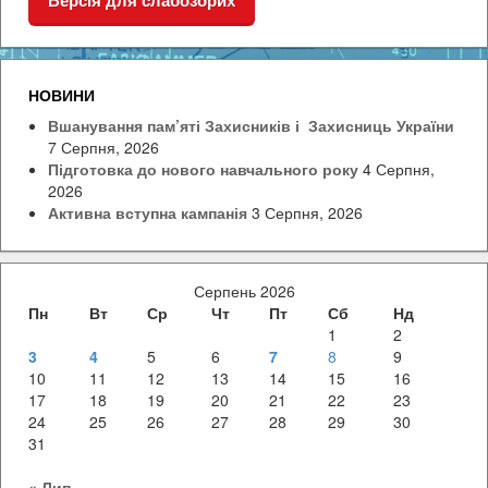
Версія для слабозорих
НОВИНИ
Вшанування пам’яті Захисників і Захисниць України
7 Серпня, 2026
Підготовка до нового навчального року
4 Серпня,
2026
Активна вступна кампанія
3 Серпня, 2026
Серпень 2026
Пн
Вт
Ср
Чт
Пт
Сб
Нд
1
2
3
4
5
6
7
8
9
10
11
12
13
14
15
16
17
18
19
20
21
22
23
24
25
26
27
28
29
30
31
« Лип