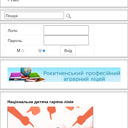
Логiн:
Пароль:
M
U
Національна дитяча гаряча лінія