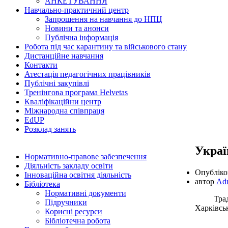
АНКЕТУВАННЯ
Навчально-практичний центр
Запрошення на навчання до НПЦ
Новини та анонси
Публічна інформація
Робота під час карантину та військового стану
Дистанційне навчання
Контакти
Атестація педагогічних працівників
Публічні закупівлі
Тренінгова програма Helvetas
Кваліфікаційни центр
Міжнародна співпраця
EdUР
Розклад занять
Украї
Нормативно-правове забезпечення
Діяльність закладу освіти
Опублік
Інноваційна освітня діяльність
автор
Ad
Бібліотека
Нормативні документи
Традицій
Підручники
Харківсь
Корисні ресурси
Бібліотечна робота