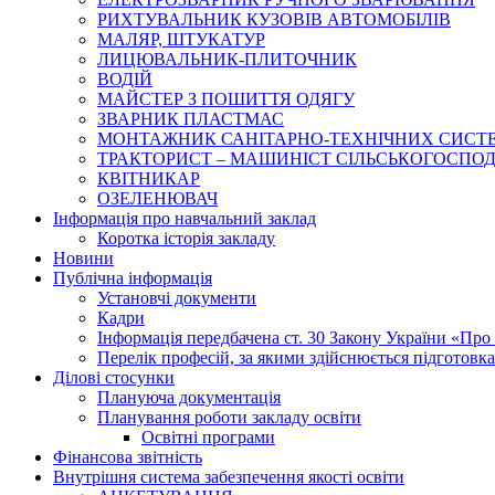
РИХТУВАЛЬНИК КУЗОВІВ АВТОМОБІЛІВ
МАЛЯР, ШТУКАТУР
ЛИЦЮВАЛЬНИК-ПЛИТОЧНИК
ВОДІЙ
МАЙСТЕР З ПОШИТТЯ ОДЯГУ
ЗВАРНИК ПЛАСТМАС
МОНТАЖНИК САНІТАРНО-ТЕХНІЧНИХ СИСТ
ТРАКТОРИСТ – МАШИНІСТ СІЛЬСЬКОГОСПОДАРС
КВІТНИКАР
ОЗЕЛЕНЮВАЧ
Інформація про навчальний заклад
Коротка історія закладу
Новини
Публічна інформація
Установчі документи
Кадри
Інформація передбачена ст. 30 Закону України «Про 
Перелік професій, за якими здійснюється підготовка 
Ділові стосунки
Плануюча документація
Планування роботи закладу освіти
Освітні програми
Фінансова звітність
Внутрішня система забезпечення якості освіти