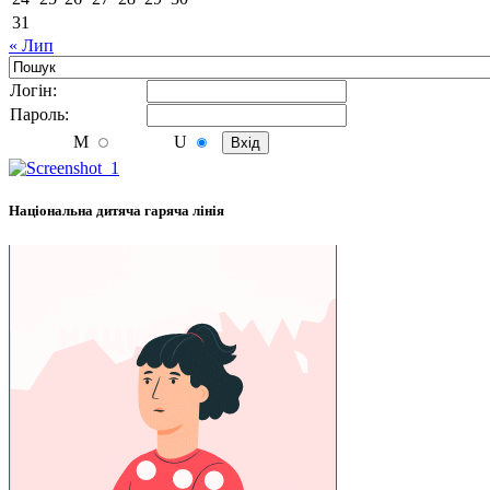
31
« Лип
Логiн:
Пароль:
M
U
Національна дитяча гаряча лінія