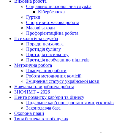
Виховна робота
Соціально-психологічна служба
Кібербезпека
Гуртки
Спортивно-масова робота
Масові заходи
Профорієнтаційна робота
Психологічна служба
Поради психолога
Протидія булінгу
Протидія насильству
Протидія вербуванню підлітків
Методична робота
Планування роботи
Робота методичних комісій
Зміцнення статусу української мови
Навчально-виробнича робота
ЗНО/НМТ – 2026
Центр розвитку кар’єри та бізнесу
Подальше кар’єрне зростання випускників
Законодавча база
Охорона праці
Твоя безпека в твоїх руках