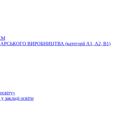
ЕМ
ЬКОГО ВИРОБНИЦТВА (категорії А1, А2, В1)
освіту»
у закладі освіти