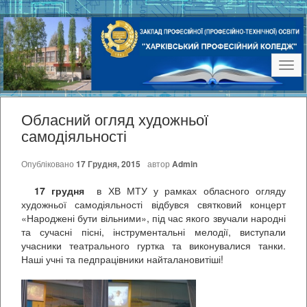
Наві
Обласний огляд художньої
самодіяльності
Опубліковано
17 Грудня, 2015
автор
Admin
17 грудня
в ХВ МТУ у рамках обласного огляду
художньої самодіяльності відбувся святковий концерт
«Народжені бути вільними», під час якого звучали народні
та сучасні пісні, інструментальні мелодії, виступали
учасники театрального гуртка та виконувалися танки.
Наші учні та педпрацівники найталановитіші!