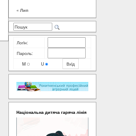
« Лип
Логiн:
Пароль:
M
U
Національна дитяча гаряча лінія