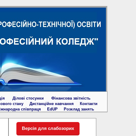
ція
Ділові стосунки
Фінансова звітність
кового стану
Дистанційне навчання
Контакти
іжнародна співпраця
EdUР
Розклад занять
Версія для слабозорих