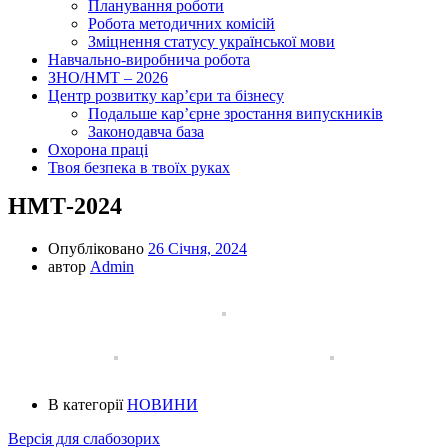
Планування роботи
Робота методичних комісій
Зміцнення статусу української мови
Навчально-виробнича робота
ЗНО/НМТ – 2026
Центр розвитку кар’єри та бізнесу
Подальше кар’єрне зростання випускників
Законодавча база
Охорона праці
Твоя безпека в твоїх руках
НМТ-2024
Опубліковано
26 Січня, 2024
автор
Admin
В категорії
НОВИНИ
Версія для слабозорих