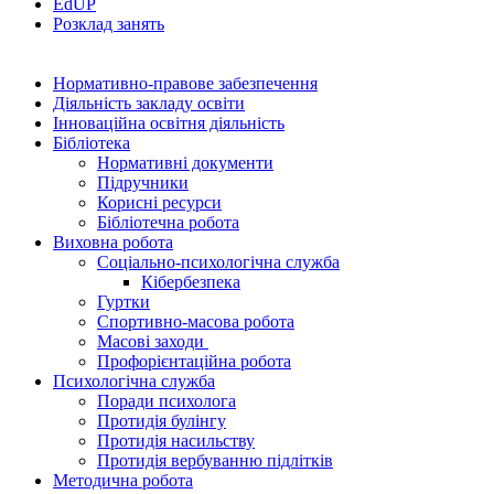
EdUР
Розклад занять
Нормативно-правове забезпечення
Діяльність закладу освіти
Інноваційна освітня діяльність
Бібліотека
Нормативні документи
Підручники
Корисні ресурси
Бібліотечна робота
Виховна робота
Соціально-психологічна служба
Кібербезпека
Гуртки
Спортивно-масова робота
Масові заходи
Профорієнтаційна робота
Психологічна служба
Поради психолога
Протидія булінгу
Протидія насильству
Протидія вербуванню підлітків
Методична робота