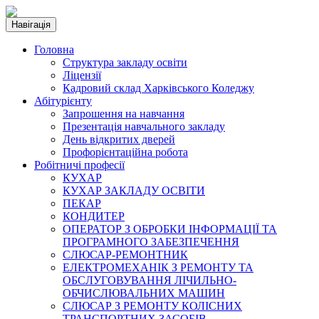
Навігація
Головна
Структура закладу освіти
Ліцензії
Кадровий склад Харківського Коледжу
Абітурієнту
Запрошення на навчання
Презентація навчального закладу
День відкритих дверей
Профорієнтаційна робота
Робітничі професії
КУХАР
КУХАР ЗАКЛАДУ ОСВІТИ
ПЕКАР
КОНДИТЕР
ОПЕРАТОР З ОБРОБКИ ІНФОРМАЦІЇ ТА
ПРОГРАМНОГО ЗАБЕЗПЕЧЕННЯ
СЛЮСАР-РЕМОНТНИК
ЕЛЕКТРОМЕХАНІК З РЕМОНТУ ТА
ОБСЛУГОВУВАННЯ ЛІЧИЛЬНО-
ОБЧИСЛЮВАЛЬНИХ МАШИН
СЛЮСАР З РЕМОНТУ КОЛІСНИХ
ТРАНСПОРТНИХ ЗАСОБІВ