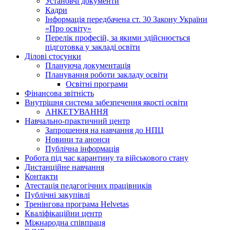
Установчі документи
Кадри
Інформація передбачена ст. 30 Закону України
«Про освіту»
Перелік професій, за якими здійснюється
підготовка у закладі освіти
Ділові стосунки
Плануюча документація
Планування роботи закладу освіти
Освітні програми
Фінансова звітність
Внутрішня система забезпечення якості освіти
АНКЕТУВАННЯ
Навчально-практичний центр
Запрошення на навчання до НПЦ
Новини та анонси
Публічна інформація
Робота під час карантину та військового стану
Дистанційне навчання
Контакти
Атестація педагогічних працівників
Публічні закупівлі
Тренінгова програма Helvetas
Кваліфікаційни центр
Міжнародна співпраця