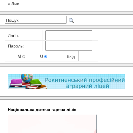
« Лип
Логiн:
Пароль:
M
U
Національна дитяча гаряча лінія