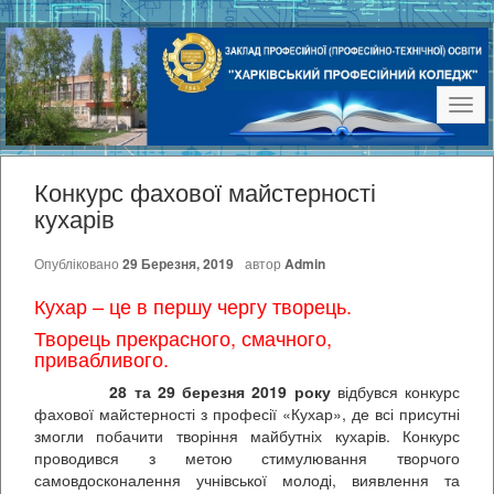
Наві
Конкурс фахової майстерності
кухарів
Опубліковано
29 Березня, 2019
автор
Admin
Кухар – це в першу чергу творець.
Творець прекрасного, смачного,
привабливого.
28 та 29 березня 2019 року
відбувся конкурс
фахової майстерності з професії «Кухар», де всі присутні
змогли побачити творіння майбутніх кухарів. Конкурс
проводився з метою стимулювання творчого
самовдосконалення учнівської молоді, виявлення та