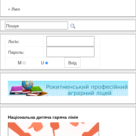
« Лип
Логiн:
Пароль:
M
U
Національна дитяча гаряча лінія