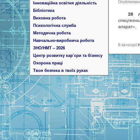
Опублікова
Інноваційна освітня діяльність
Бібліотека
28 лют
Виховна робота
спецтехно
Психологічна служба
апарат».
Методична робота
Навчально-виробнича робота
В категорії
ЗНО/НМТ – 2026
Центр розвитку кар’єри та бізнесу
Охорона праці
Твоя безпека в твоїх руках