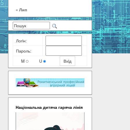
« Лип
Логiн:
Пароль:
M
U
Національна дитяча гаряча лінія