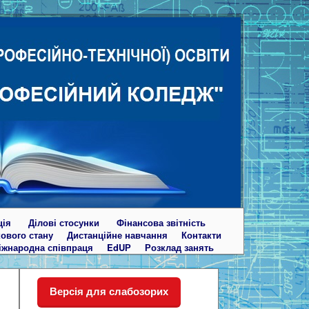
ція
Ділові стосунки
Фінансова звітність
кового стану
Дистанційне навчання
Контакти
іжнародна співпраця
EdUР
Розклад занять
Версія для слабозорих