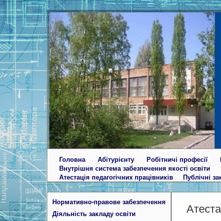
Головна
Абітурієнту
Робітничі професії
Внутрішня система забезпечення якості освіти
Атестація педагогічних працівників
Публічні за
Нормативно-правове забезпечення
Атеста
Діяльність закладу освіти