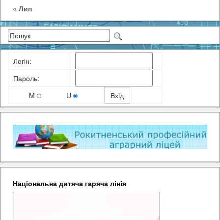
« Лип
Логiн:
Пароль:
M
U
Національна дитяча гаряча лінія