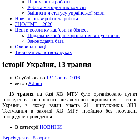
Планування роботи
Робота методичних комісій
Зміцнення статусу української мови
Навчально-виробнича робота
ЗНО/НМТ – 2026
Центр розвитку кар’єри та бізнесу
Подальше кар’єрне зростання випускників
Законодавча база
Охорона праці
Твоя безпека в твоїх руках
історії України, 13 травня
Опубліковано
13 Травня, 2016
автор
Admin
13 травня
на базі ХВ МТУ було організовано пункт
проведення зовнішнього незалежного оцінювання з історії
України, в якому взяли участь 211 випускників ЗНЗ.
Тестування в закладі ХВ МТУ пройшло без порушень
процедури проведення.
В категорії
НОВИНИ
Версія для слабозорих