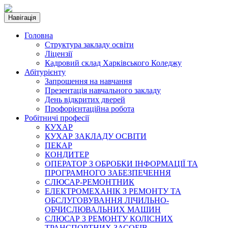
Навігація
Головна
Структура закладу освіти
Ліцензії
Кадровий склад Харківського Коледжу
Абітурієнту
Запрошення на навчання
Презентація навчального закладу
День відкритих дверей
Профорієнтаційна робота
Робітничі професії
КУХАР
КУХАР ЗАКЛАДУ ОСВІТИ
ПЕКАР
КОНДИТЕР
ОПЕРАТОР З ОБРОБКИ ІНФОРМАЦІЇ ТА
ПРОГРАМНОГО ЗАБЕЗПЕЧЕННЯ
СЛЮСАР-РЕМОНТНИК
ЕЛЕКТРОМЕХАНІК З РЕМОНТУ ТА
ОБСЛУГОВУВАННЯ ЛІЧИЛЬНО-
ОБЧИСЛЮВАЛЬНИХ МАШИН
СЛЮСАР З РЕМОНТУ КОЛІСНИХ
ТРАНСПОРТНИХ ЗАСОБІВ