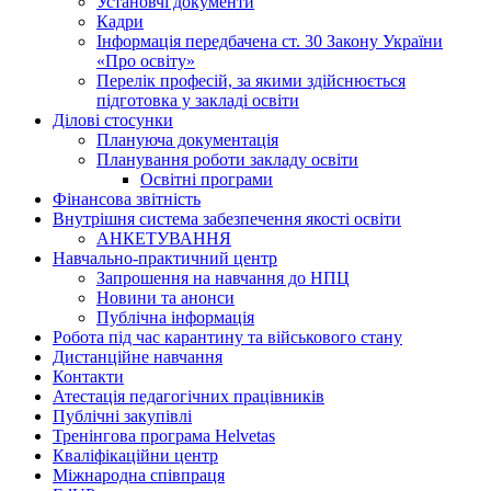
Установчі документи
Кадри
Інформація передбачена ст. 30 Закону України
«Про освіту»
Перелік професій, за якими здійснюється
підготовка у закладі освіти
Ділові стосунки
Плануюча документація
Планування роботи закладу освіти
Освітні програми
Фінансова звітність
Внутрішня система забезпечення якості освіти
АНКЕТУВАННЯ
Навчально-практичний центр
Запрошення на навчання до НПЦ
Новини та анонси
Публічна інформація
Робота під час карантину та військового стану
Дистанційне навчання
Контакти
Атестація педагогічних працівників
Публічні закупівлі
Тренінгова програма Helvetas
Кваліфікаційни центр
Міжнародна співпраця