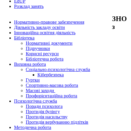
EdUР
Розклад занять
ЗНО
Нормативно-правове забезпечення
з
Діяльність закладу освіти
Інноваційна освітня діяльність
Бібліотека
Нормативні документи
Підручники
Корисні ресурси
Бібліотечна робота
Виховна робота
Соціально-психологічна служба
Кібербезпека
Гуртки
Спортивно-масова робота
Масові заходи
Профорієнтаційна робота
Психологічна служба
Поради психолога
Протидія булінгу
Протидія насильству
Протидія вербуванню підлітків
Методична робота