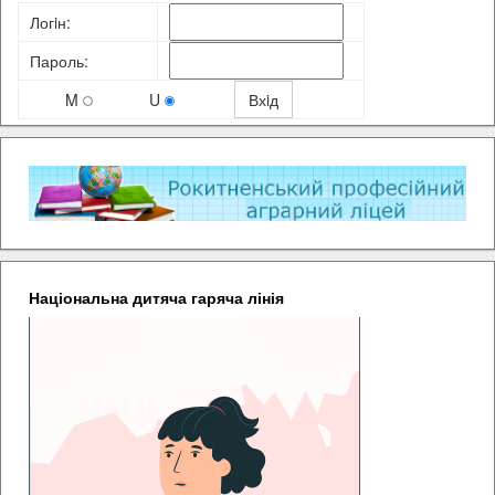
Логiн:
Пароль:
M
U
Національна дитяча гаряча лінія