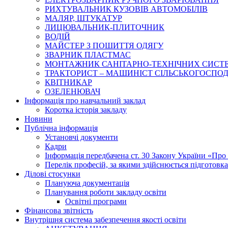
РИХТУВАЛЬНИК КУЗОВІВ АВТОМОБІЛІВ
МАЛЯР, ШТУКАТУР
ЛИЦЮВАЛЬНИК-ПЛИТОЧНИК
ВОДІЙ
МАЙСТЕР З ПОШИТТЯ ОДЯГУ
ЗВАРНИК ПЛАСТМАС
МОНТАЖНИК САНІТАРНО-ТЕХНІЧНИХ СИСТ
ТРАКТОРИСТ – МАШИНІСТ СІЛЬСЬКОГОСПОДАРС
КВІТНИКАР
ОЗЕЛЕНЮВАЧ
Інформація про навчальний заклад
Коротка історія закладу
Новини
Публічна інформація
Установчі документи
Кадри
Інформація передбачена ст. 30 Закону України «Про 
Перелік професій, за якими здійснюється підготовка 
Ділові стосунки
Плануюча документація
Планування роботи закладу освіти
Освітні програми
Фінансова звітність
Внутрішня система забезпечення якості освіти