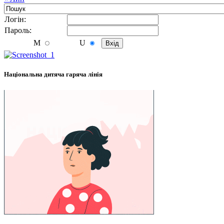
Логiн:
Пароль:
M
U
Національна дитяча гаряча лінія