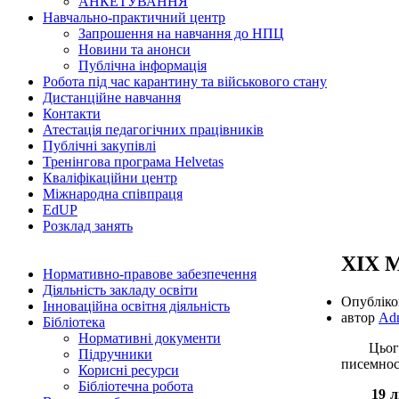
АНКЕТУВАННЯ
Навчально-практичний центр
Запрошення на навчання до НПЦ
Новини та анонси
Публічна інформація
Робота під час карантину та військового стану
Дистанційне навчання
Контакти
Атестація педагогічних працівників
Публічні закупівлі
Тренінгова програма Helvetas
Кваліфікаційни центр
Міжнародна співпраця
EdUР
Розклад занять
XIX М
Нормативно-правове забезпечення
Діяльність закладу освіти
Опублік
Інноваційна освітня діяльність
автор
Ad
Бібліотека
Нормативні документи
Цьогоріч
Підручники
писемнос
Корисні ресурси
Бібліотечна робота
19 лис