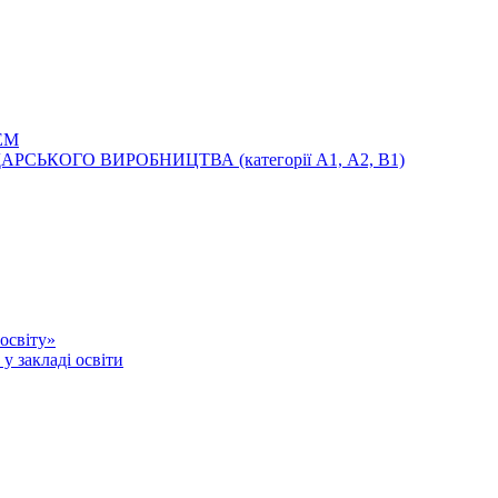
ЕМ
ЬКОГО ВИРОБНИЦТВА (категорії А1, А2, В1)
освіту»
у закладі освіти