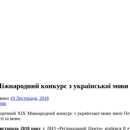
іжнародний конкурс з української мови
овано
19 Листопада, 2018
min
ний XIX Міжнародний конкурс з української мови імені Петра
ті та мови.
топада 2018 року
у ДНЗ «Регіональний Центр» відбувся ІІ е