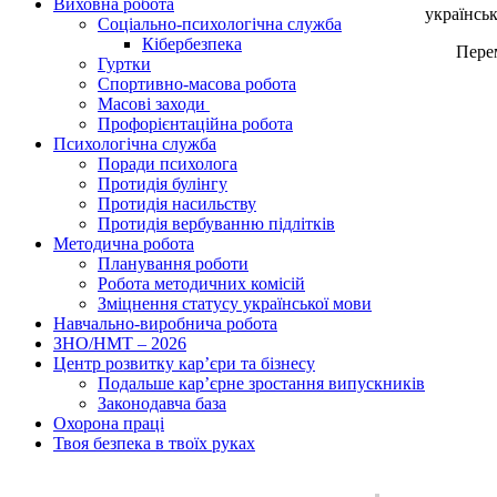
Виховна робота
українськ
Соціально-психологічна служба
Кібербезпека
Переможц
Гуртки
Спортивно-масова робота
Масові заходи
Профорієнтаційна робота
Психологічна служба
Поради психолога
Протидія булінгу
Протидія насильству
Протидія вербуванню підлітків
Методична робота
Планування роботи
Робота методичних комісій
Зміцнення статусу української мови
Навчально-виробнича робота
ЗНО/НМТ – 2026
Центр розвитку кар’єри та бізнесу
Подальше кар’єрне зростання випускників
Законодавча база
Охорона праці
Твоя безпека в твоїх руках