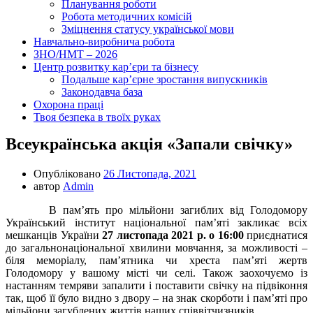
Планування роботи
Робота методичних комісій
Зміцнення статусу української мови
Навчально-виробнича робота
ЗНО/НМТ – 2026
Центр розвитку кар’єри та бізнесу
Подальше кар’єрне зростання випускників
Законодавча база
Охорона праці
Твоя безпека в твоїх руках
Всеукраїнська акція «Запали свічку»
Опубліковано
26 Листопада, 2021
автор
Admin
В пам’ять про мільйони загиблих від Голодомору
Український інститут національної пам’яті закликає всіх
мешканців України
27 листопада 2021 р. о 16:00
приєднатися
до загальнонаціональної хвилини мовчання, за можливості –
біля меморіалу, пам’ятника чи хреста пам’яті жертв
Голодомору у вашому місті чи селі. Також заохочуємо із
настанням темряви запалити і поставити свічку на підвіконня
так, щоб її було видно з двору – на знак скорботи і пам’яті про
мільйони загублених життів наших співвітчизників.