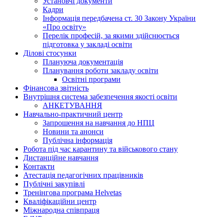
Установчі документи
Кадри
Інформація передбачена ст. 30 Закону України
«Про освіту»
Перелік професій, за якими здійснюється
підготовка у закладі освіти
Ділові стосунки
Плануюча документація
Планування роботи закладу освіти
Освітні програми
Фінансова звітність
Внутрішня система забезпечення якості освіти
АНКЕТУВАННЯ
Навчально-практичний центр
Запрошення на навчання до НПЦ
Новини та анонси
Публічна інформація
Робота під час карантину та військового стану
Дистанційне навчання
Контакти
Атестація педагогічних працівників
Публічні закупівлі
Тренінгова програма Helvetas
Кваліфікаційни центр
Міжнародна співпраця