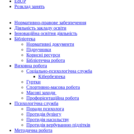
EdUР
Розклад занять
Нормативно-правове забезпечення
Діяльність закладу освіти
Інноваційна освітня діяльність
Бібліотека
Нормативні документи
Підручники
Корисні ресурси
Бібліотечна робота
Виховна робота
Соціально-психологічна служба
Кібербезпека
Гуртки
Спортивно-масова робота
Масові заходи
Профорієнтаційна робота
Психологічна служба
Поради психолога
Протидія булінгу
Протидія насильству
Протидія вербуванню підлітків
Методична робота