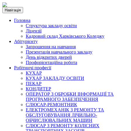
Навігація
Головна
Структура закладу освіти
Ліцензії
Кадровий склад Харківського Коледжу
Абітурієнту
Запрошення на навчання
Презентація навчального закладу
День відкритих дверей
Профорієнтаційна робота
Робітничі професії
КУХАР
КУХАР ЗАКЛАДУ ОСВІТИ
ПЕКАР
КОНДИТЕР
ОПЕРАТОР З ОБРОБКИ ІНФОРМАЦІЇ ТА
ПРОГРАМНОГО ЗАБЕЗПЕЧЕННЯ
СЛЮСАР-РЕМОНТНИК
ЕЛЕКТРОМЕХАНІК З РЕМОНТУ ТА
ОБСЛУГОВУВАННЯ ЛІЧИЛЬНО-
ОБЧИСЛЮВАЛЬНИХ МАШИН
СЛЮСАР З РЕМОНТУ КОЛІСНИХ
ТРАНСПОРТНИХ ЗАСОБІВ