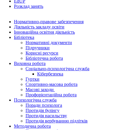
EdUР
Розклад занять
Нормативно-правове забезпечення
Діяльність закладу освіти
Інноваційна освітня діяльність
Бібліотека
Нормативні документи
Підручники
Корисні ресурси
Бібліотечна робота
Виховна робота
Соціально-психологічна служба
Кібербезпека
Гуртки
Спортивно-масова робота
Масові заходи
Профорієнтаційна робота
Психологічна служба
Поради психолога
Протидія булінгу
Протидія насильству
Протидія вербуванню підлітків
Методична робота