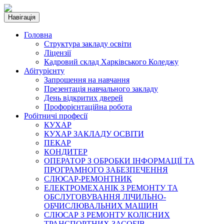
Навігація
Головна
Структура закладу освіти
Ліцензії
Кадровий склад Харківського Коледжу
Абітурієнту
Запрошення на навчання
Презентація навчального закладу
День відкритих дверей
Профорієнтаційна робота
Робітничі професії
КУХАР
КУХАР ЗАКЛАДУ ОСВІТИ
ПЕКАР
КОНДИТЕР
ОПЕРАТОР З ОБРОБКИ ІНФОРМАЦІЇ ТА
ПРОГРАМНОГО ЗАБЕЗПЕЧЕННЯ
СЛЮСАР-РЕМОНТНИК
ЕЛЕКТРОМЕХАНІК З РЕМОНТУ ТА
ОБСЛУГОВУВАННЯ ЛІЧИЛЬНО-
ОБЧИСЛЮВАЛЬНИХ МАШИН
СЛЮСАР З РЕМОНТУ КОЛІСНИХ
ТРАНСПОРТНИХ ЗАСОБІВ