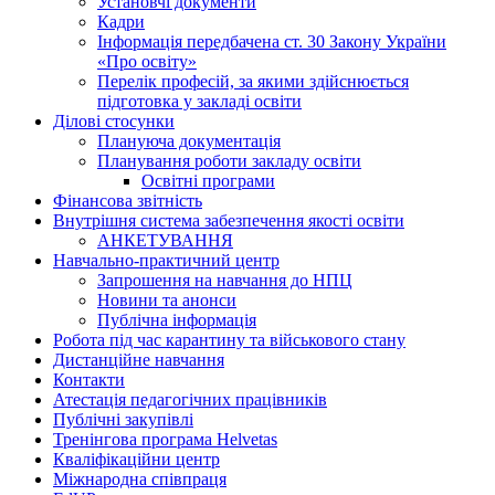
Установчі документи
Кадри
Інформація передбачена ст. 30 Закону України
«Про освіту»
Перелік професій, за якими здійснюється
підготовка у закладі освіти
Ділові стосунки
Плануюча документація
Планування роботи закладу освіти
Освітні програми
Фінансова звітність
Внутрішня система забезпечення якості освіти
АНКЕТУВАННЯ
Навчально-практичний центр
Запрошення на навчання до НПЦ
Новини та анонси
Публічна інформація
Робота під час карантину та військового стану
Дистанційне навчання
Контакти
Атестація педагогічних працівників
Публічні закупівлі
Тренінгова програма Helvetas
Кваліфікаційни центр
Міжнародна співпраця