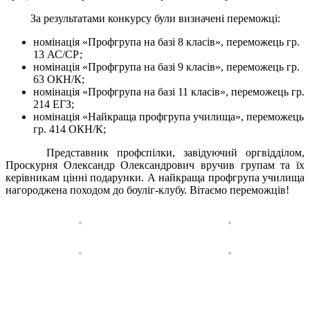
За результатами конкурсу були визначені переможці:
номінація «Профгрупа на базі 8 класів», переможець гр.
13 АС/СР;
номінація «Профгрупа на базі 9 класів», переможець гр.
63 ОКН/К;
номінація «Профгрупа на базі 11 класів», переможець гр.
214 ЕГЗ;
номінація «Найкраща профгрупа училища», переможець
гр. 414 ОКН/К;
Представник профспілки, завідуючий оргвідділом,
Проскурня Олександр Олександрович вручив групам та їх
керівникам цінні подарунки. А найкраща профгрупа училища
нагороджена походом до боуліг-клубу. Вітаємо переможців!