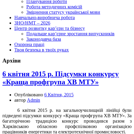
Планування роботи
Робота методичних комісій
Зміцнення статусу української мови
Навчально-виробнича робота
ЗНО/НМТ – 2026
Центр розвитку кар’єри та бізнесу
Подальше кар’єрне зростання випускників
Законодавча база
Охорона праці
Твоя безпека в твоїх руках
Архіви
6 квітня 2015 р. Підсумки конкурсу
«Краща профгрупа ХВ МТУ»
Опубліковано
6 Квітня, 2015
автор
Admin
6 квітня 2015 р. на загальноучилищній лінійці були
підведені підсумки конкурсу «Краща профгрупа ХВ МТУ». За
багаторічною традицією конкурс проводився разом з
Харківською обласною профспілковою організацією
працівників енергетики та електротехнічної промисловості.