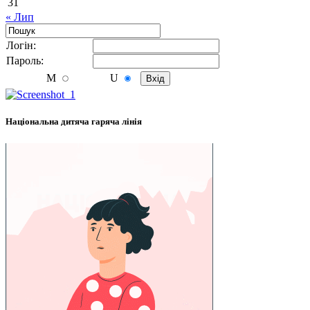
31
« Лип
Логiн:
Пароль:
M
U
Національна дитяча гаряча лінія