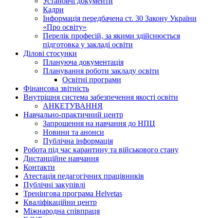
Установчі документи
Кадри
Інформація передбачена ст. 30 Закону України
«Про освіту»
Перелік професій, за якими здійснюється
підготовка у закладі освіти
Ділові стосунки
Плануюча документація
Планування роботи закладу освіти
Освітні програми
Фінансова звітність
Внутрішня система забезпечення якості освіти
АНКЕТУВАННЯ
Навчально-практичний центр
Запрошення на навчання до НПЦ
Новини та анонси
Публічна інформація
Робота під час карантину та військового стану
Дистанційне навчання
Контакти
Атестація педагогічних працівників
Публічні закупівлі
Тренінгова програма Helvetas
Кваліфікаційни центр
Міжнародна співпраця