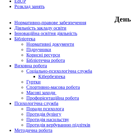
EdUР
Розклад занять
День
Нормативно-правове забезпечення
Діяльність закладу освіти
Інноваційна освітня діяльність
Бібліотека
Нормативні документи
Підручники
Корисні ресурси
Бібліотечна робота
Виховна робота
Соціально-психологічна служба
Кібербезпека
Гуртки
Спортивно-масова робота
Масові заходи
Профорієнтаційна робота
Психологічна служба
Поради психолога
Протидія булінгу
Протидія насильству
Протидія вербуванню підлітків
Методична робота