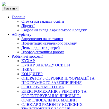
Навігація
Головна
Структура закладу освіти
Ліцензії
Кадровий склад Харківського Коледжу
Абітурієнту
Запрошення на навчання
Презентація навчального закладу
День відкритих дверей
Профорієнтаційна робота
Робітничі професії
КУХАР
КУХАР ЗАКЛАДУ ОСВІТИ
ПЕКАР
КОНДИТЕР
ОПЕРАТОР З ОБРОБКИ ІНФОРМАЦІЇ ТА
ПРОГРАМНОГО ЗАБЕЗПЕЧЕННЯ
СЛЮСАР-РЕМОНТНИК
ЕЛЕКТРОМЕХАНІК З РЕМОНТУ ТА
ОБСЛУГОВУВАННЯ ЛІЧИЛЬНО-
ОБЧИСЛЮВАЛЬНИХ МАШИН
СЛЮСАР З РЕМОНТУ КОЛІСНИХ
ТРАНСПОРТНИХ ЗАСОБІВ