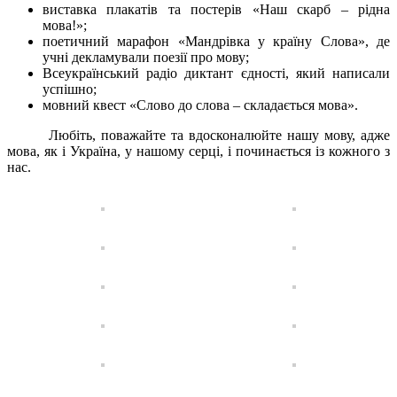
виставка плакатів та постерів «Наш скарб – рідна
мова!»;
поетичний марафон «Мандрівка у країну Слова», де
учні декламували поезії про мову;
Всеукраїнський радіо диктант єдності, який написали
успішно;
мовний квест «Слово до слова – складається мова».
Любіть, поважайте та вдосконалюйте нашу мову, адже
мова, як і Україна, у нашому серці, і починається із кожного з
нас.