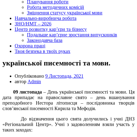
Планування роботи
Робота методичних комісій
Зміцнення статусу української мови
Навчально-виробнича робота
ЗНО/НМТ – 2026
Центр розвитку кар’єри та бізнесу
Подальше кар’єрне зростання випускників
Законодавча база
Охорона праці
Твоя безпека в твоїх руках
української писемності та мови.
Опубліковано
9 Листопада, 2021
автор
Admin
09 листопада
– День української писемності та мови. Ця
дата припадає на православне свято – день вшанування
преподобного Нестора літописця – послідовника творців
слов’янської писемності Кирила та Мефодія.
До відзначення цього свята долучились і учні ДНЗ
«Регіональний Центр». Учні з задоволенням взяли участь у
таких заходах: