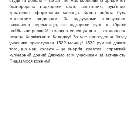
безперервно надходили фото апетитних, рум’яних,
креативно оформлених млинців. Кожна робота була
маленьким шедевром! За підсумками голосування
визначено переможців, які підкорили журі та зібрали
найбільше реакцій! І головна сенсація дня – встановлено
рекорд Харківського Коледжу! За час проведення батлу
учасники приготували 1532 млинці! 1532 рум’яні докази
того, що наш коледж – це енергія, креатив і справжній
кулінарний драйв! Дякуємо всім учасникам за активність!
Пишаємося кожним!