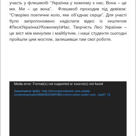
участь у флешмобі “Українка у кожному з нас. Вона – це
ми. Ми – це вона”. Флешмоб проходив під девізом:
“Створімо поетичне коло, яке об’єднає серце”. Для участі
було запропоновано надіслати відео із хештегом
#ЛесяУкраїнкаУКожномуІзНас. Творчість Лесі Українки –
це міст між минулим і майбутнім, і наші студенти сьогодні
пройшли цим мостом, залишивши там свої роботи.
.
Відеопрогравач
Media error: Format(s) not supported or source(s) not found
Завантажити файл: http://dnzregionalcentr.com.ua/wp-
content/uploads/2026/02/2%D0%B2-online-video-cutter.com_.mp4?_=1