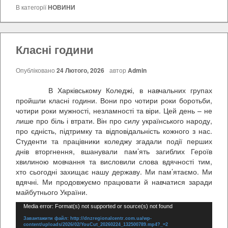
В категорії
НОВИНИ
Класні години
Опубліковано
24 Лютого, 2026
автор
Admin
В Харківському Коледжі, в навчальних групах
пройшли класні години. Вони про чотири роки боротьби,
чотири роки мужності, незламності та віри. Цей день – не
лише про біль і втрати. Він про силу українського народу,
про єдність, підтримку та відповідальність кожного з нас.
Студенти та працівники коледжу згадали події перших
днів вторгнення, вшанували пам’ять загиблих Героїв
хвилиною мовчання та висловили слова вдячності тим,
хто сьогодні захищає нашу державу. Ми пам’ятаємо. Ми
вдячні. Ми продовжуємо працювати й навчатися заради
майбутнього України.
Відеопрогравач
Media error: Format(s) not supported or source(s) not found
Завантажити файл: http://dnzregionalcentr.com.ua/wp-
content/uploads/2026/02/YouCut_20260224_132500789.mp4?_=2