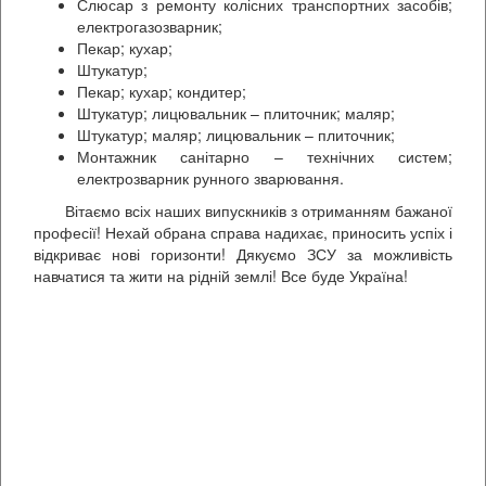
Слюсар з ремонту колісних транспортних засобів;
електрогазозварник;
Пекар; кухар;
Штукатур;
Пекар; кухар; кондитер;
Штукатур; лицювальник – плиточник; маляр;
Штукатур; маляр; лицювальник – плиточник;
Монтажник санітарно – технічних систем;
електрозварник рунного зварювання.
Вітаємо всіх наших випускників з отриманням бажаної
професії! Нехай обрана справа надихає, приносить успіх і
відкриває нові горизонти! Дякуємо ЗСУ за можливість
навчатися та жити на рідній землі! Все буде Україна!