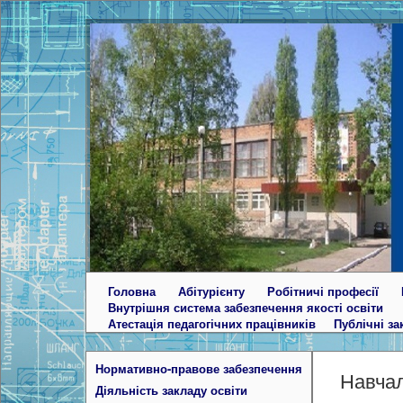
Головна
Абітурієнту
Робітничі професії
Внутрішня система забезпечення якості освіти
Атестація педагогічних працівників
Публічні за
Нормативно-правове забезпечення
Навчал
Діяльність закладу освіти