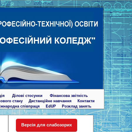
ція
Ділові стосунки
Фінансова звітність
кового стану
Дистанційне навчання
Контакти
іжнародна співпраця
EdUР
Розклад занять
Версія для слабозорих