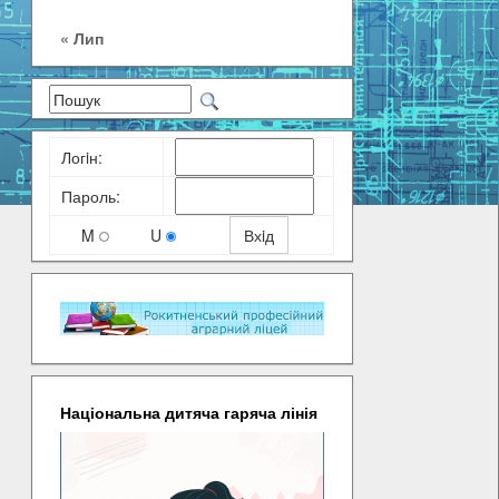
« Лип
Логiн:
Пароль:
M
U
Національна дитяча гаряча лінія