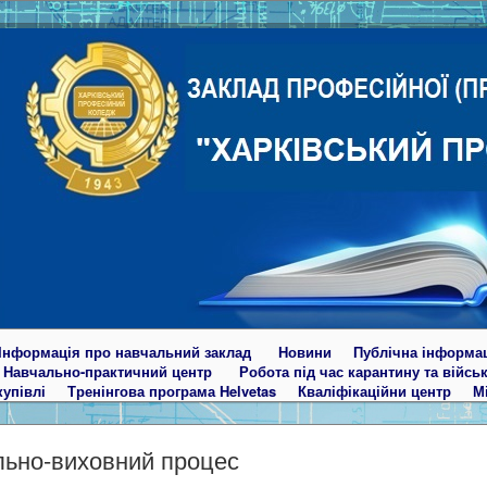
Інформація про навчальний заклад
Новини
Публічна інформа
Навчально-практичний центр
Робота під час карантину та війсь
купівлі
Тренінгова програма Helvetas
Кваліфікаційни центр
М
ьно-виховний процес