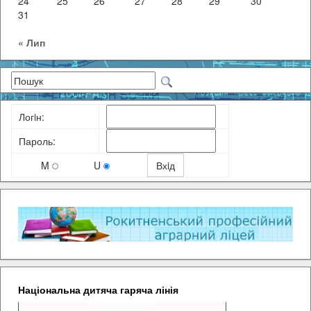
24
25
26
27
28
29
30
31
« Лип
Логiн:
Пароль:
M
U
Національна дитяча гаряча лінія