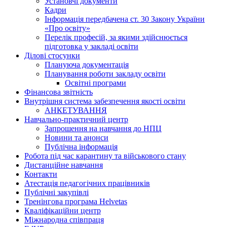
Установчі документи
Кадри
Інформація передбачена ст. 30 Закону України
«Про освіту»
Перелік професій, за якими здійснюється
підготовка у закладі освіти
Ділові стосунки
Плануюча документація
Планування роботи закладу освіти
Освітні програми
Фінансова звітність
Внутрішня система забезпечення якості освіти
АНКЕТУВАННЯ
Навчально-практичний центр
Запрошення на навчання до НПЦ
Новини та анонси
Публічна інформація
Робота під час карантину та військового стану
Дистанційне навчання
Контакти
Атестація педагогічних працівників
Публічні закупівлі
Тренінгова програма Helvetas
Кваліфікаційни центр
Міжнародна співпраця