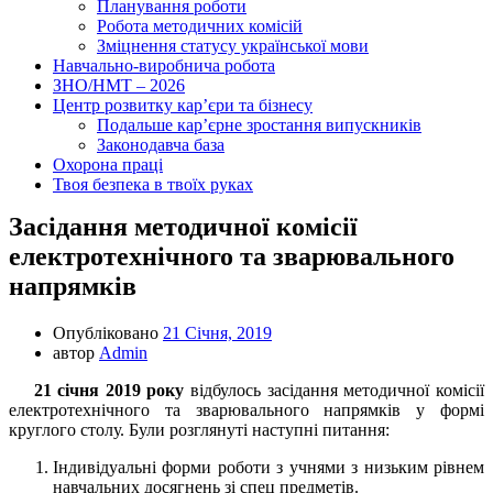
Планування роботи
Робота методичних комісій
Зміцнення статусу української мови
Навчально-виробнича робота
ЗНО/НМТ – 2026
Центр розвитку кар’єри та бізнесу
Подальше кар’єрне зростання випускників
Законодавча база
Охорона праці
Твоя безпека в твоїх руках
Засідання методичної комісії
електротехнічного та зварювального
напрямків
Опубліковано
21 Січня, 2019
автор
Admin
21 січня 2019 року
відбулось засідання методичної комісії
електротехнічного та зварювального напрямків у формі
круглого столу. Були розглянуті наступні питання:
Індивідуальні форми роботи з учнями з низьким рівнем
навчальних досягнень зі спец предметів.