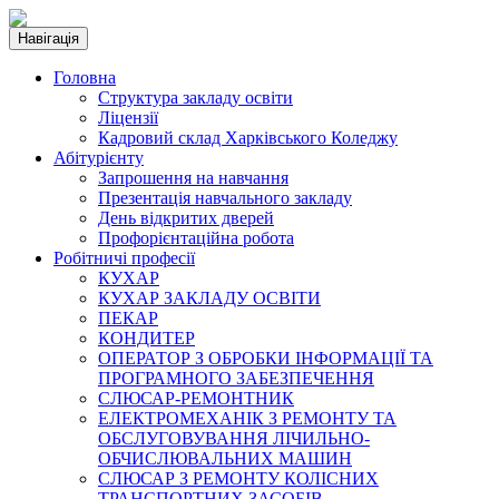
Навігація
Головна
Структура закладу освіти
Ліцензії
Кадровий склад Харківського Коледжу
Абітурієнту
Запрошення на навчання
Презентація навчального закладу
День відкритих дверей
Профорієнтаційна робота
Робітничі професії
КУХАР
КУХАР ЗАКЛАДУ ОСВІТИ
ПЕКАР
КОНДИТЕР
ОПЕРАТОР З ОБРОБКИ ІНФОРМАЦІЇ ТА
ПРОГРАМНОГО ЗАБЕЗПЕЧЕННЯ
СЛЮСАР-РЕМОНТНИК
ЕЛЕКТРОМЕХАНІК З РЕМОНТУ ТА
ОБСЛУГОВУВАННЯ ЛІЧИЛЬНО-
ОБЧИСЛЮВАЛЬНИХ МАШИН
СЛЮСАР З РЕМОНТУ КОЛІСНИХ
ТРАНСПОРТНИХ ЗАСОБІВ