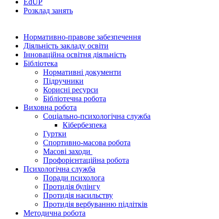
EdUР
Розклад занять
Нормативно-правове забезпечення
Діяльність закладу освіти
Інноваційна освітня діяльність
Бібліотека
Нормативні документи
Підручники
Корисні ресурси
Бібліотечна робота
Виховна робота
Соціально-психологічна служба
Кібербезпека
Гуртки
Спортивно-масова робота
Масові заходи
Профорієнтаційна робота
Психологічна служба
Поради психолога
Протидія булінгу
Протидія насильству
Протидія вербуванню підлітків
Методична робота