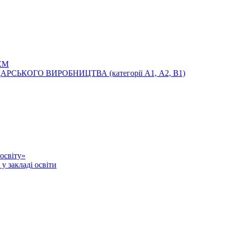
ЕМ
ЬКОГО ВИРОБНИЦТВА (категорії А1, А2, В1)
освіту»
у закладі освіти