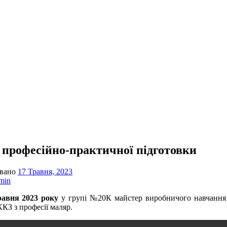
 професійно-практичної підготовки
овано
17 Травня, 2023
min
равня 2023 року
у групі №20К майстер виробничого навчання Св
КЗ з професії маляр.