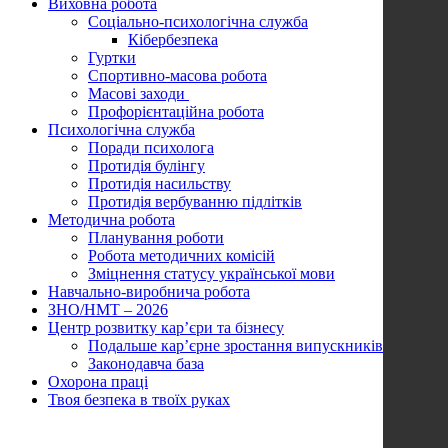
Виховна робота
Соціально-психологічна служба
Кібербезпека
Гуртки
Спортивно-масова робота
Масові заходи
Профорієнтаційна робота
Психологічна служба
Поради психолога
Протидія булінгу
Протидія насильству
Протидія вербуванню підлітків
Методична робота
Планування роботи
Робота методичних комісій
Зміцнення статусу української мови
Навчально-виробнича робота
ЗНО/НМТ – 2026
Центр розвитку кар’єри та бізнесу
Подальше кар’єрне зростання випускників
Законодавча база
Охорона праці
Твоя безпека в твоїх руках