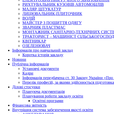
РИХТУВАЛЬНИК КУЗОВІВ АВТОМОБІЛІВ
МАЛЯР, ШТУКАТУР
ЛИЦЮВАЛЬНИК-ПЛИТОЧНИК
ВОДІЙ
МАЙСТЕР З ПОШИТТЯ ОДЯГУ
ЗВАРНИК ПЛАСТМАС
МОНТАЖНИК САНІТАРНО-ТЕХНІЧНИХ СИСТ
ТРАКТОРИСТ – МАШИНІСТ СІЛЬСЬКОГОСПОДАРС
КВІТНИКАР
ОЗЕЛЕНЮВАЧ
Інформація про навчальний заклад
Коротка історія закладу
Новини
Публічна інформація
Установчі документи
Кадри
Інформація передбачена ст. 30 Закону України «Про 
Перелік професій, за якими здійснюється підготовка 
Ділові стосунки
Плануюча документація
Планування роботи закладу освіти
Освітні програми
Фінансова звітність
Внутрішня система забезпечення якості освіти