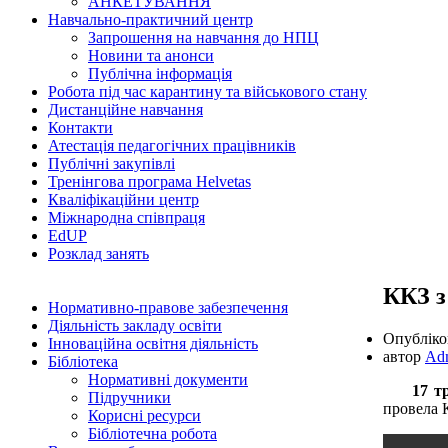
АНКЕТУВАННЯ
Навчально-практичний центр
Запрошення на навчання до НПЦ
Новини та анонси
Публічна інформація
Робота під час карантину та військового стану
Дистанційне навчання
Контакти
Атестація педагогічних працівників
Публічні закупівлі
Тренінгова програма Helvetas
Кваліфікаційни центр
Міжнародна співпраця
EdUР
Розклад занять
ККЗ з
Нормативно-правове забезпечення
Діяльність закладу освіти
Опублік
Інноваційна освітня діяльність
автор
Ad
Бібліотека
Нормативні документи
17 т
Підручники
провела К
Корисні ресурси
Бібліотечна робота